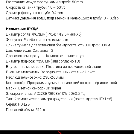
Расстояние между форсунками в трубе: 50mm
Скорость качания трубы: 10 ~ 60°/с
Диаметр форсунок в трубе: 0.4mm
Датчика давления воды, подаваемой в качающуюся трубу: 0~1.6бар
Испытание IPX5/6
Диаметр сопла: Ф6.3мм(IPX5); Ф12.5мм(IPX6)
Форсунка: Резьбовая, легко изменять.
Длина туннеля для установки брандспойта: от 2000 до 2500мм
Давление воды: Согласно ТЗ
Диапазон температуры: Комнатная температура
Диаметр подноса: Φ350 мм(или согласно ТЗ)
Внутренние материалы: Пластина из нержавеющей стали
Внешние материалы: Холоднокатанный стальной лист
Наблюдательное окно: 230×260 мм
Контроллёр: Программируемый логический контроллёр известной
марки, цветной сенсорный экран
Электропитание: AC220В/380В±10%, 50±0.5 Гц
Тип: Климатическая камера дождевания (по стандартам IPX1~6)
Серия: HD-LY3
Полезный объем: 512 л