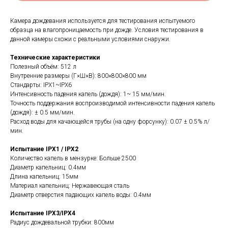
Камера дождевания используется для тестирования испытуемого
образца на влагопроницаемость при дожде. Условия тестирования в
данной камеры схожи с реальными условиями снаружи.
Технические характеристики
Полезный объём: 512 л
Внутренние размеры (Г×Ш×В): 800×800×800 мм
Стандарты: IPX1~IPX6
Интенсивность падения капель (дождя): 1~ 15 мм/мин.
Точность поддержания воспроизводимой интенсивности падения капель
(дождя): ± 0.5 мм/мин.
Расход воды для качающейся трубы (на одну форсунку): 0.07 ± 0.5% л/
мин.
Испытание IPX1 / IPX2
Количество капель в мензурке: Больше 2500
Диаметр капельниц: 0.4мм
Длина капельниц: 15мм
Материал капельниц: Нержавеющая сталь
Диаметр отверстия падающих капель воды: 0.4мм
Испытание IPX3/IPX4
Радиус дождевальной трубки: 800мм