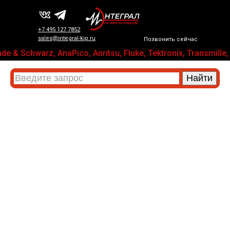
+7 495 127 7852
sales@integral-kip.ru
Позвонить сейчас
e & Schwarz, AnaPico, Anritsu, Fluke, Tektronix, Transm