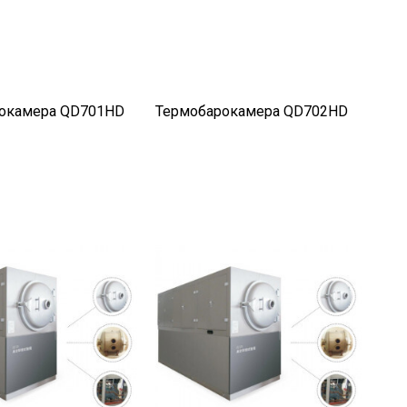
окамера QD701HD
Термобарокамера QD702HD