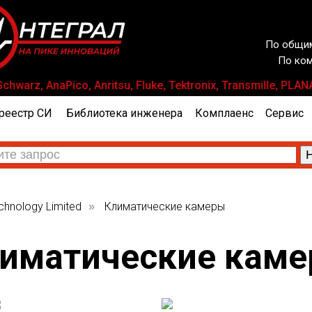
По общим
По ком
warz, AnaPico, Anritsu, Fluke, Tektronix, Transmille, P
реестр СИ
Библиотека инженера
Комплаенс
Сервис
chnology Limited
Климатические камеры
»
иматические кам