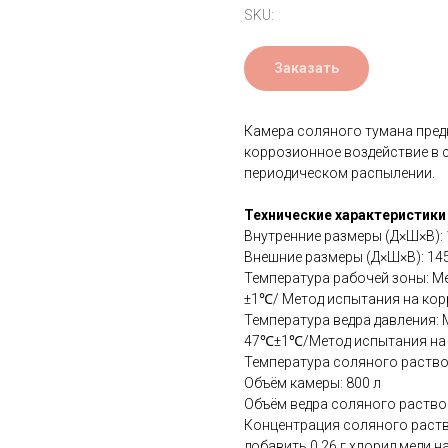
SKU:
Заказать
Камера соляного тумана пред
коррозионное воздействие в 
периодическом распылении.
Технические характеристики
Внутренние размеры (Д×Ш×В):
Внешние размеры (Д×Ш×В): 14
Температура рабочей зоны: М
±1℃/ Метод испытания на к
Температура ведра давления:
47℃±1℃/Метод испытания на
Температура соляного раст
Объём камеры: 800 л
Объём ведра соляного раствор
Концентрация соляного раств
добавить 0.26 г хлорид меди 