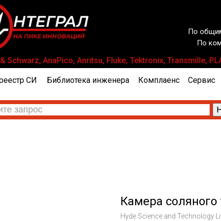
По общим
По ком
 Schwarz, AnaPico, Anritsu, Fluke, Tektronix, Transmill
реестр СИ
Библиотека инженера
Комплаенс
Сервис
Камера соляного 
Hyde Science and Technology Li