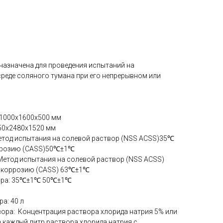
назначена для проведения испытаний на
среде соляного тумана при его непрерывном или
 1000x1600x500 мм
50x2480x1520 мм
етод испытания на солевой раствор (NSS ACSS)35℃
оррозию (CASS)50℃±1℃
 Метод испытания на солевой раствор (NSS ACSS)
 коррозию (CASS) 63℃±1℃
вора: 35℃±1℃ 50℃±1℃
а: 40 л
ора: Концентрация раствора хлорида натрия 5% или
на каждый литр раствора хлорида натрия с