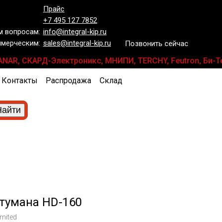
Прайс
+7 495 127 7852
 вопросам:
info@integral-kip.ru
мерческим:
sales@integral-kip.ru
Позвонить сейчас
e, PLANAR, СКАРД-Электроникс, МНИПИ, TERCHY, Feutron, Б
Контакты
Распродажа
Склад
тумана HD-160
mited