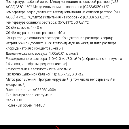
Температура рабочей зоны: Метод испытания на солевой раствор (NSS
ACSS)35℃±1℃/ Метод испытания на коррозию (CASS)50℃±1℃
Температура ведра давления: Метод испытания на солевой раствор (NSS
ACSS) 47℃±1℃/Метод испытания на коррозию (CASS) 63℃±1℃
Температура соляного раствора: 35℃±1℃ 50℃±1℃
Объём камеры: 1440 л
Объём ведра соляного раствора: 40 л
Концентрация соляного раствора: Концентрация раствора хлорида
натрия 5% или добавить 0.26 г хлорид меди на каждый литр раствора
хлорида натрия с концентрацией 5%
Давление сжатого воздуха: 1.00±0.01 кгс/см2
Расход соляного раствора: 1.0~2.0 мл/80см²/ч (собрать как минимум на
16 часов, и выбрать среднее значение)
Относительная влажность: 85% и больше
Кислотно-щелочной баланс(PH): 6.5~7.2, 3.0~3.2
Метод распыления: Программируемый (в том числе непрерывный и
дискретный)
Электропитание: AC220В1Φ30А
Тип: Камера соляного тумана
Серия: HD
Полезный объем: 1440 л