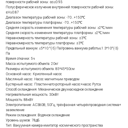
поверхности рабочей зоны: αs≥0.93
Полусферическое излучение внутренней поверхности рабочей зоны:
εH≥0.87
Диапазон температуры рабочей зоны: -70…+150℃
Диапазон температуры платформы: -70…+150℃
Средняя скорость изменения температуры рабочей зоны: ≥2℃/мин
Средняя скорость изменения температуры платформы: ≥2℃/мин
Неравномерность температуры рабочей зоны: ±3℃
Неравномерность температуры платформы: ±3℃
Предельный ваккум: ≤5*10:^(-5) ПаУровень ваккума работы≤1.3*10^(-3)
Па
Время откачки: 5ч
Масса испытуемого объекта: 20кг
Размеры испытуемого объекта: 85*45*50см
Основной насос: Криогенный насос
Масляный насос: Насос магнитным приводом
Бустерный насос: Пластинчато-роторный насос+насос Рутса
Способ охлаждения: Механическое двухкаскадное охлаждение
Нагревательная мощность: 30кВт
Мощность: 88кВт
Электропитание: АС380В, 50Гц, трёхфазная четырёхпроводная система+
заземление
Режим охлаждения: Водяное охлаждение
Уровень шумов: 78дБ
Тип: Вакуумная камера-имитатор космического пространства