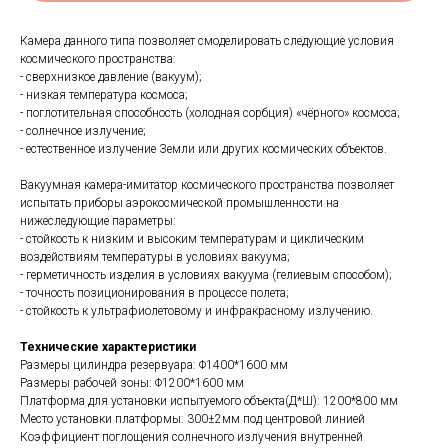
Камера данного типа позволяет смоделировать следующие условия
космического пространства:
- сверхнизкое давление (вакуум);
- низкая температура космоса;
- поглотительная способность (холодная сорбция) «чёрного» космоса;
- солнечное излучение;
- естественное излучение Земли или других космических объектов.
Вакуумная камера-имитатор космического пространства позволяет
испытать приборы аэрокосмической промышленности на
нижеследующие параметры:
- стойкость к низким и высоким температурам и циклическим
воздействиям температуры в условиях вакуума;
- герметичность изделия в условиях вакуума (гелиевым способом);
- точность позиционирования в процессе полета;
- стойкость к ультрафиолетовому и инфракрасному излучению.
Технические характеристики
Размеры цилиндра резервуара: Φ1400*1600 мм
Размеры рабочей зоны: Φ1200*1600 мм
Платформа для установки испытуемого объекта(Д*Ш): 1200*800 мм
Место установки платформы: 300±2мм под центровой линией
Коэффициент поглощения солнечного излучения внутренней