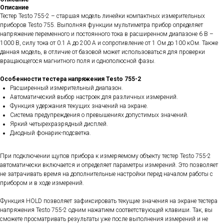
Описание
Тестер Testo 755-2 – старшая модель линейки компактных измерительных
приборов Testo 755. Выполняя функции мультиметра прибор определяет
напряжение переменного и постоянного тока в расширенном диапазоне 6 В –
1000 В, силу тока от 0.1 А до 200 А и сопротивление от 1 Ом до 100 кОм. Также
данная модель, в отличие от базовой может использоваться для проверки
вращающегося магнитного поля и однополюсной фазы.
Особенности тестера напряжения Testo 755-2
Расширенный измерительный диапазон.
Автоматический выбор настроек для различных измерений.
Функция удержания текущих значений на экране.
Система предупреждения о превышениях допустимых значений.
Яркий четырехразрядный дисплей.
Диодный фонарик-подсветка.
При подключении щупов прибора к измеряемому объекту тестер Testo 755-2
автоматически включается и определяет параметры измерений. Это позволяет
не затрачивать время на дополнительные настройки перед началом работы с
прибором и в ходе измерений.
Функция HOLD позволяет зафиксировать текущие значения на экране тестера
напряжения Testo 755-2 одним нажатием соответствующей клавиши. Так, вы
сможете просматривать результаты уже после выполнения измерений и не