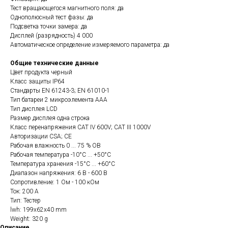
Тест вращающегося магнитного поля: да
Однополюсный тест фазы: да
Подсветка точки замера: да
Дисплей (разрядность) 4 000
Автоматическое определение измеряемого параметра: да
Общие технические данные
Цвет продукта черный
Класс защиты IP64
Стандарты EN 61243-3; EN 61010-1
Тип батареи 2 микроэлемента ААА
Тип дисплея LCD
Размер дисплея одна строка
Класс перенапряжения CAT IV 600V; CAT III 1000V
Авторизации CSA; CE
Рабочая влажность 0 ... 75 % ОВ
Рабочая температура -10°C ... +50°C
Температура хранения -15°C ... +60°C
Диапазон напряжения: 6 В - 600 В
Сопротивление: 1 Ом - 100 кОм
Ток: 200 А
Тип: Тестер
lwh: 199x62x40 mm
Weight: 320 g
Описание