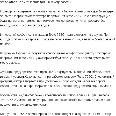
отвлекаться на считывание данных в ходе работы.
Проводите измерения как контактным, так и бесконтактным методом благодаря
открытой форме захвата тестера напряжения Testo 755-2. Такая конструкция
будет полезна, например, при измерениях сопротивления в проводке, без
необходимости оголения проводов.
Интересной особенностью модели Testo 755-2 являются сменные щупы. При
выходе штатных из строя вы сможете легко заменить их, а не приобретать новый
прибор.
Встроенный фонарик-подсветка обеспечивает комфортную работу с тестером
напряжения Testo 755-2. Даже при слабом освещении вы всегда будете видеть
место замера.
Функция предупреждения о превышении допустимых значений обеспечивает
высокий уровень безопасности при работе с тестером Testo 755-2. Специальный
диод-индикатор загорается при достижении опасного для человека порога.
Дополнительно на экране прибора высвечивается предупреждающий символ.
Дополнительно для обеспечения безопасности использования щупы тестера
Testo 755-2 имеют кольца-упоры. Это исключает соскальзывание руки и риск
поражения электрическим током.
Корпус Testo 755-2 заизолирован и соответствует классу защиты IP64. Тестер