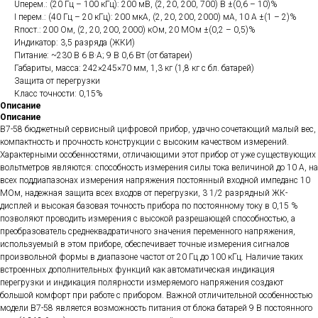
Uперем.: (20 Гц – 100 кГц): 200 мВ, (2, 20, 200, 700) В ±(0,6 – 10)%
I перем.: (40 Гц – 20 кГц): 200 мкА, (2, 20, 200, 2000) мА, 10 А ±(1 – 2)%
Rпост.: 200 Ом, (2, 20, 200, 2000) кОм, 20 МОм ±(0,2 – 0,5)%
Индикатор: 3,5 разряда (ЖКИ)
Питание: ~230 В 6 В·А; 9 В 0,6 Вт (от батареи)
Габариты, масса: 242×245×70 мм, 1,3 кг (1,8 кг с бл. батарей)
Защита от перегрузки
Класс точности: 0,15%
Описание
Описание
В7-58 бюджетный сервисный цифровой прибор, удачно сочетающий малый вес,
компактность и прочность конструкции с высоким качеством измерений.
Характерными особенностями, отличающими этот прибор от уже существующих
вольтметров являются: способность измерения силы тока величиной до 10 А, на
всех поддиапазонах измерения напряжения постоянный входной импеданс 10
МОм, надежная защита всех входов от перегрузки, 3 1/2 разрядный ЖК-
дисплей и высокая базовая точность прибора по постоянному току в 0,15 %
позволяют проводить измерения с высокой разрешающей способностью, а
преобразователь среднеквадратичного значения переменного напряжения,
используемый в этом приборе, обеспечивает точные измерения сигналов
произвольной формы в диапазоне частот от 20 Гц до 100 кГц. Наличие таких
встроенных дополнительных функций как автоматическая индикация
перегрузки и индикация полярности измеряемого напряжения создают
большой комфорт при работе с прибором. Важной отличительной особенностью
модели В7-58 является возможность питания от блока батарей 9 В постоянного