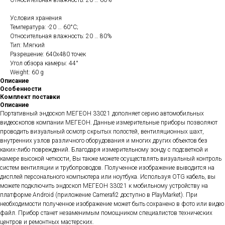
Относительная влажность: 20 … 60%
Условия хранения
Температура: -20 … 60°С;
Относительная влажность: 20 … 80%
Тип: Мягкий
Разрешение: 640х480 точек
Угол обзора камеры: 44°
Weight: 60 g
Описание
Особенности
Комплект поставки
Описание
Портативный эндоскоп МЕГЕОН 33021 дополняет серию автомобильных
видеоскопов компании МЕГЕОН. Данные измерительные приборы позволяют
проводить визуальный осмотр скрытых полостей, вентиляционных шахт,
внутренних узлов различного оборудования и многих других объектов без
каких-либо повреждений. Благодаря измерительному зонду с подсветкой и
камере высокой четкости, Вы также можете осуществлять визуальный контроль
систем вентиляции и трубопроводов. Полученное изображение выводится на
дисплей персонального компьютера или ноутбука. Используя OTG кабель, вы
можете подключить эндоскоп МЕГЕОН 33021 к мобильному устройству на
платформе Android (приложение Camerafi2 доступно в PlayMarket). При
необходимости полученное изображение может быть сохранено в фото или видео
файл. Прибор станет незаменимым помощником специалистов технических
центров и ремонтных мастерских.