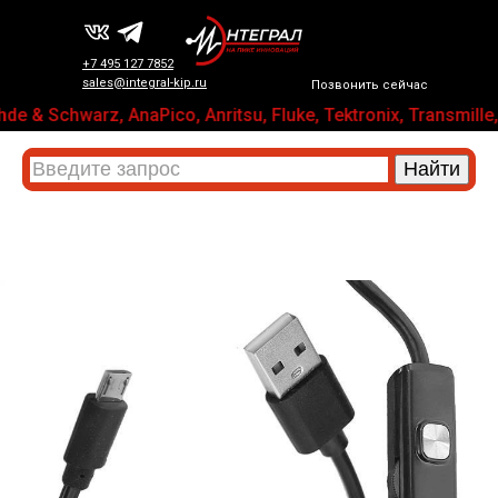
+7 495 127 7852
sales@integral-kip.ru
Позвонить сейчас
e & Schwarz, AnaPico, Anritsu, Fluke, Tektronix, Trans