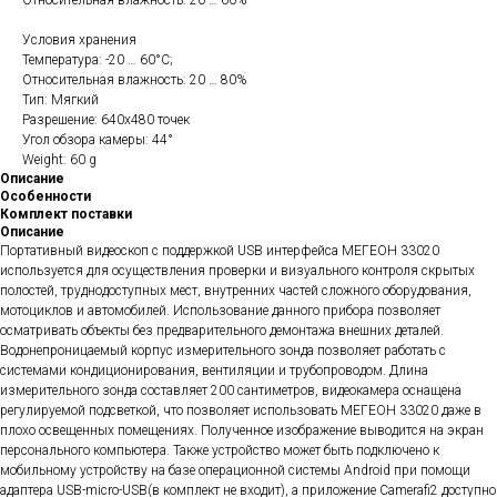
Относительная влажность: 20 … 60%
Условия хранения
Температура: -20 … 60°С;
Относительная влажность: 20 … 80%
Тип: Мягкий
Разрешение: 640х480 точек
Угол обзора камеры: 44°
Weight: 60 g
Описание
Особенности
Комплект поставки
Описание
Портативный видеоскоп с поддержкой USB интерфейса МЕГЕОН 33020
используется для осуществления проверки и визуального контроля скрытых
полостей, труднодоступных мест, внутренних частей сложного оборудования,
мотоциклов и автомобилей. Использование данного прибора позволяет
осматривать объекты без предварительного демонтажа внешних деталей.
Водонепроницаемый корпус измерительного зонда позволяет работать с
системами кондиционирования, вентиляции и трубопроводом. Длина
измерительного зонда составляет 200 сантиметров, видеокамера оснащена
регулируемой подсветкой, что позволяет использовать МЕГЕОН 33020 даже в
плохо освещенных помещениях. Полученное изображение выводится на экран
персонального компьютера. Также устройство может быть подключено к
мобильному устройству на базе операционной системы Android при помощи
адаптера USB-micro-USB(в комплект не входит), а приложение Camerafi2 доступно