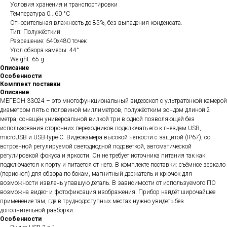
Условия хранения и транспортировки
Температура 0...60 °С
Относительная влажность до 85%, без выпадения конденсата.
Тип: Полужёсткий
Разрешение: 640х480 точек
Угол обзора камеры: 44°
Weight: 65 g
Описание
Особенности
Комплект поставки
Описание
МЕГЕОН 33024 – это многофункциональный видеоскоп с ультратонкой камерой
диаметром пять с половиной миллиметров, полужёстким зондом длиной 2
метра, оснащён универсальной вилкой три в одной позволяющей без
использования сторонних переходников подключать его к гнёздам USB,
microUSB и USB-type-C. Видеокамера высокой чёткости с защитой (IP67), со
встроенной регулируемой светодиодной подсветкой, автоматической
регулировкой фокуса и яркости. Он не требует источника питания так как
подключается к порту и питается от него. В комплекте поставки: съёмное зеркало
(перископ) для обзора по бокам, магнитный держатель и крючок для
возможности извлечь упавшую деталь. В зависимости от используемого ПО
возможна видео- и фотофиксация изображения. Прибор найдёт широчайшее
применение там, где в труднодоступных местах нужно увидеть без
дополнительной разборки.
Особенности