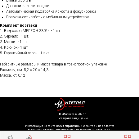
Вилка USB 3 в 1
Дополнительные насадки
Автоматическая подстройка яркости и фокусировки
Возможность работы с мобильным устройством.
Комплект поставки
1. Видеоскоп МЕГЕОН 33024 - 1 шт.
2. Зеркало - 1 шт.
3. Магнит - 1 шт.
4. Крючок - 1 шт.
5. Гарантийный талон - 1 экз.
Габаритные размеры и масса товара в транспортной упаковке:
Размеры, см: 5,2 x 20 x 14,3
Масса, кг: 0,12
©️ «Интеграл» 2025 г.
Все права защищены
Информация на сайте носит справочный характер и не является
публичной офертой, определяемой положениями Статьи 437
Гражданского кодекса Российской Федерации. Технические параметры
(спецификация) и комплект поставки товара могут быть изменены