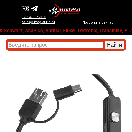
+7 495 127 7852
sales@integral-kip.ru
Позвонить сейчас
 Schwarz, AnaPico, Anritsu, Fluke, Tektronix, Transmill