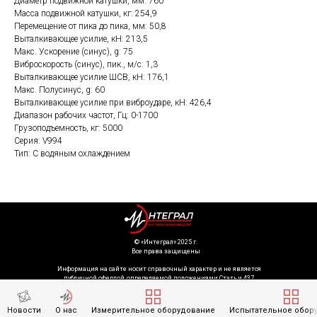
Диаметр подвижной катушки, мм: 760
Масса подвижной катушки, кг: 254,9
Перемещение от пика до пика, мм: 50,8
Выталкивающее усилие, кН: 213,5
Макс. Ускорение (синус), g: 75
Виброскорость (синус), пик., м/с: 1,3
Выталкивающее усилие ШСВ, кН: 176,1
Макс. Полусинус, g: 60
Выталкивающее усилие при виброударе, кН: 426,4
Диапазон рабочих частот, Гц: 0-1700
Грузоподъемность, кг: 5000
Серия: V994
Тип: С водяным охлаждением
©️ «Интеграл» 2025 г.
Все права защищены
Информация на сайте носит справочный характер и не является
публичной офертой, определяемой положениями Статьи 437
Гражданского кодекса Российской Федерации. Технические параметры
(спецификация) и комплект поставки товара могут быть изменены
производителем без предварительного уведомления. Уточняйте
Новости
О нас
Измерительное оборудование
Испытательное обор
информацию у наших менеджеров.