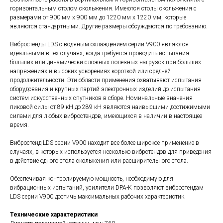
горизонтальным столом скольжения. Имеются столы скольжения с
размерами от 900 мм х 900 мм до 1220 мм х 1220 мм, которые
являются стандартными. Другие размеры обсуждаются по требованию.
Вибростенды LDS с водяным охлаждением серии V900 являются
идеальными в тех случаях, когда требуется проводить испытания
больших или динамически сложных полезных нагрузок при больших
напряжениях и высоких ускорениях короткой или средней
продолжительности. Эти области применения охватывают испытания
оборудования и крупных партий электронных изделий до испытания
систем искусственных спутников в сборе. Номинальные значения
пиковой силы от 89 кН до 289 кН являются наивысшими достижимыми
силами для любых вибростендов, имеющихся в наличии в настоящее
время.
Вибростенд LDS серии V900 находит все более широкое применение в
случаях, в которых используется несколько вибрстендов для приведения
в действие одного стола скольжения или расширительного стола.
Обеспечивая контролируемую мощность, необходимую для
вибрационных испытаний, усилители DPA-K позволяют вибростендам
LDS серии V900 достичь максимальных рабочих характеристик.
Технические характеристики