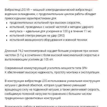
Вибростенд LDS V9 — мощный электродинамический вибростенд с
водяным охлаждением, с продолжительным циклом работы обладает
превосходными характеристиками для:
продолжительных испытаний при высоких скоростях,
испытаний, проводимых с низкой частотой и методом ударного
импульса – идеальные для ускорения в 100 g в течение 11 мс
испытаний спектра реакции на удар (SRS)
испытаний авиационного оборудования и военной техники
Длинный 76,2-миллиметровый ход дает большее ускорение при низких
частотах (5 Гц) в сочетании с более высокой максимальной скоростью и
выталкивающим усилием до 105 кН.
Современный коммутирующий усилитель мощности типа SPA-
K обеспечивает высокую надежность, простоту монтажа и эксплуатации.
В конструкции вибростенда LDS использована уникальная конструкция
катушки с двойной обмоткой, которая существенно уменьшает
вращающую силу на подвижной катушке, а также увеличивает скорость,
сообщаемую полезной нагрузке по сравнению с большим числом
традиционных одновитковых конструкций.
Возможность работы в вертикальном и горизонтальном положениях с