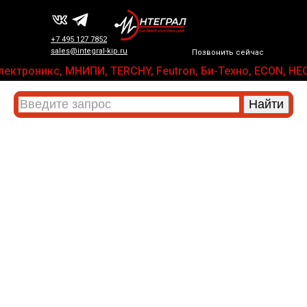
+7 495 127 7852
sales@integral-kip.ru
Позвонить сейчас
РД-Электроникс, МНИПИ, TERCHY, Feutron, Би-Техно, ECON,