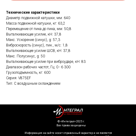
Технические характеристики
Диаметр подвижной катушки, мм: 640
Масса подвижной катушки, кг: 63,2
Перемещение от пика до пика, мм: 50,8
Выталкивающее усилие, кН: 37,8
Макс. Ускорение (синус), g: 57,3
Виброскорость (синус), пик., м/с: 1,8
Выталкивающее усилие ШСВ, кН: 37,8
Макс. Полусинус, g: 50
Выталкивающее усилие при виброударе, кН: 83
Диапазон рабочих частот, Гц: 0 - 6 300
Грузоподъемность, кг: 600
Серия: V875EF
Тип: С воздушным охлаждением
©️ «Интеграл» 2025 г.
Все права защищены
Информация на сайте носит справочный характер и не является