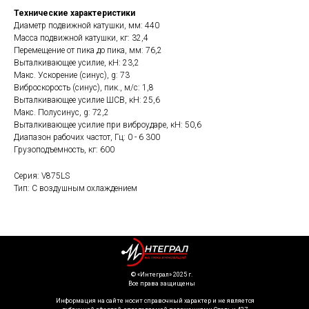
Технические характеристики
Диаметр подвижной катушки, мм: 440
Масса подвижной катушки, кг: 32,4
Перемещение от пика до пика, мм: 76,2
Выталкивающее усилие, кН: 23,2
Макс. Ускорение (синус), g: 73
Виброскорость (синус), пик., м/с: 1,8
Выталкивающее усилие ШСВ, кН: 25,6
Макс. Полусинус, g: 72,2
Выталкивающее усилие при виброударе, кН: 50,6
Диапазон рабочих частот, Гц: 0 - 6 300
Грузоподъемность, кг: 600
Серия: V875LS
Тип: С воздушным охлаждением
©️ «Интеграл» 2025 г.
Все права защищены
Информация на сайте носит справочный характер и не является