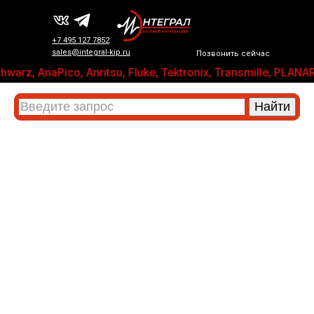
+7 495 127 7852
sales@integral-kip.ru
Позвонить сейчас
hwarz, AnaPico, Anritsu, Fluke, Tektronix, Transmille, 