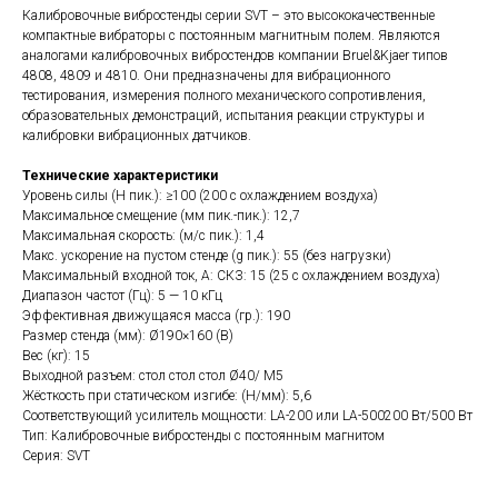
Калибровочные вибростенды серии SVT – это высококачественные
компактные вибраторы с постоянным магнитным полем. Являются
аналогами калибровочных вибростендов компании Bruel&Kjaer типов
4808, 4809 и 4810. Они предназначены для вибрационного
тестирования, измерения полного механического сопротивления,
образовательных демонстраций, испытания реакции структуры и
калибровки вибрационных датчиков.
Технические характеристики
Уровень силы (Н пик.): ≥100 (200 с охлаждением воздуха)
Максимальное смещение (мм пик.-пик.): 12,7
Максимальная скорость: (м/с пик.): 1,4
Макс. ускорение на пустом стенде (g пик.): 55 (без нагрузки)
Максимальный входной ток, А: СКЗ: 15 (25 с охлаждением воздуха)
Диапазон частот (Гц): 5 — 10 кГц
Эффективная движущаяся масса (гр.): 190
Размер стенда (мм): Ø190×160 (В)
Вес (кг): 15
Выходной разъем: стол стол стол Ø40/ M5
Жёсткость при статическом изгибе: (Н/мм): 5,6
Соответствующий усилитель мощности: LA-200 или LA-500200 Вт/500 Вт
Тип: Калибровочные вибростенды с постоянным магнитом
Серия: SVT