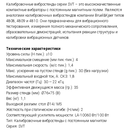
Калибровочные вибростенды серии SVT – это высококачественные
компактные вибраторы с постоянным магнитным полем. Являются
аналогами калибровочных вибростендов компании Bruel&Kjaer типов
4808, 4809 и 4810. Они предназначены для вибрационного
тестирования, измерения полного механического сопротивления,
образовательных демонстраций, испытания реакции структуры и
калибровки вибрационных датчиков.
Технические характеристики
Уровень силы (Н пик.): ≥10
Максимальное смещение (мм пик.-пик.): 4
Максимальная скорость: (м/с пик.): 1,4
Макс. ускорение на пустом стенде (g пик.): 30 (без нагрузки)
Максимальный входной ток, А: СКЗ: 1,8
Диапазон частот (Гц): 30 — 22 кГц
Эффективная движущаяся масса (гр.): 35
Размер стенда (мм): Ø76×75 (В)
Вес (кг): 1,1
Выходной разъем: стол Ø14/ M5
Жёсткость при статическом изгибе: (Н/мм): 2
Соответствующий усилитель мощности: LA-10060 Вт/100 Вт
Тип: Калибровочные вибростенды с постоянным магнитом
Серия: SVT