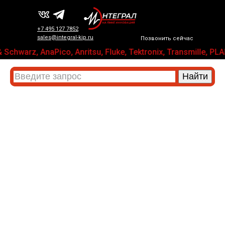
+7 495 127 7852
sales@integral-kip.ru
Позвонить сейчас
 Schwarz, AnaPico, Anritsu, Fluke, Tektronix, Transmill