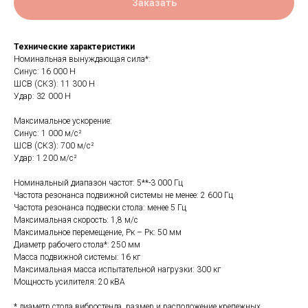
Заказать
Технические характеристики
Номинальная вынуждающая сила*:
Синус: 16 000 Н
ШСВ (СКЗ): 11 300 Н
Удар: 32 000 Н
Максимальное ускорение:
Синус: 1 000 м/с²
ШСВ (СКЗ): 700 м/с²
Удар: 1 200 м/с²
Номинальный диапазон частот: 5**-3 000 Гц
Частота резонанса подвижной системы не менее: 2 600 Гц
Частота резонанса подвески стола: менее 5 Гц
Максимальная скорость: 1,8 м/с
Максимальное перемещение, Рк – Рк: 50 мм
Диаметр рабочего стола*: 250 мм
Масса подвижной системы: 16 кг
Максимальная масса испытательной нагрузки: 300 кг
Мощность усилителя: 20 кВА
* диаметр стола вибростенда, размер и расположение крепежных