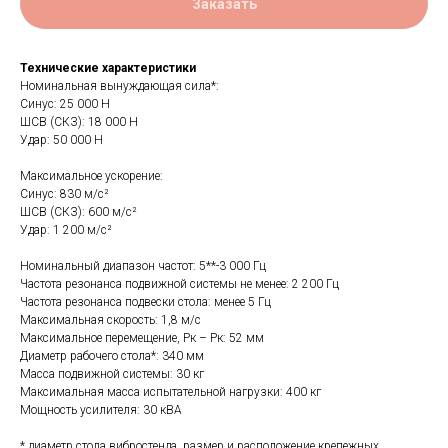
Заказать
Технические характеристики
Номинальная вынуждающая сила*:
Синус: 25 000 Н
ШСВ (СКЗ): 18 000 Н
Удар: 50 000 Н
Максимальное ускорение:
Синус: 830 м/с²
ШСВ (СКЗ): 600 м/с²
Удар: 1 200 м/с²
Номинальный диапазон частот: 5**-3 000 Гц
Частота резонанса подвижной системы не менее: 2 200 Гц
Частота резонанса подвески стола: менее 5 Гц
Максимальная скорость: 1,8 м/с
Максимальное перемещение, Рк – Рк: 52 мм
Диаметр рабочего стола*: 340 мм
Масса подвижной системы: 30 кг
Максимальная масса испытательной нагрузки: 400 кг
Мощность усилителя: 30 кВА
* диаметр стола вибростенда, размер и расположение крепежных