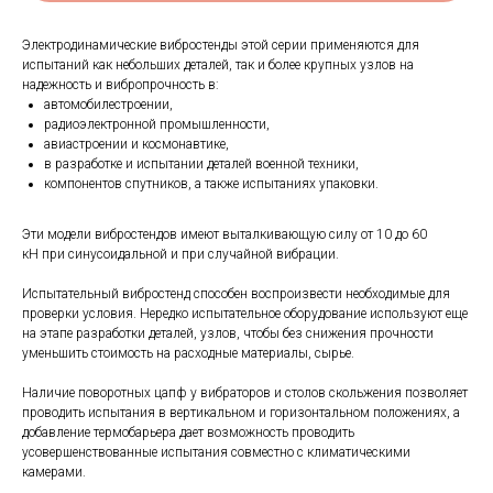
Электродинамические вибростенды этой серии применяются для
испытаний как небольших деталей, так и более крупных узлов на
надежность и вибропрочность в:
автомобилестроении,
радиоэлектронной промышленности,
авиастроении и космонавтике,
в разработке и испытании деталей военной техники,
компонентов спутников, а также испытаниях упаковки.
Эти модели вибростендов имеют выталкивающую силу от 10 до 60
кН при синусоидальной и при случайной вибрации.
Испытательный вибростенд способен воспроизвести необходимые для
проверки условия. Нередко испытательное оборудование используют еще
на этапе разработки деталей, узлов, чтобы без снижения прочности
уменьшить стоимость на расходные материалы, сырье.
Наличие поворотных цапф у вибраторов и столов скольжения позволяет
проводить испытания в вертикальном и горизонтальном положениях, а
добавление термобарьера дает возможность проводить
усовершенствованные испытания совместно с климатическими
камерами.