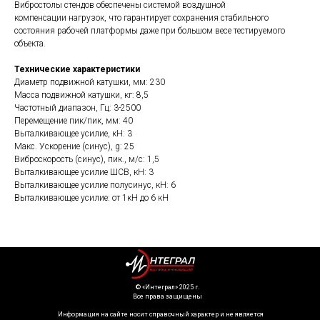
Вибростолы стендов обеспечены системой воздушной
компенсации нагрузок, что гарантирует сохранения стабильного
состояния рабочей платформы даже при большом весе тестируемого
объекта.
Технические характеристики
Диаметр подвижной катушки, мм: 230
Масса подвижной катушки, кг: 8,5
Частотный диапазон, Гц: 3-2500
Перемещение пик/пик, мм: 40
Выталкивающее усилие, кН: 3
Макс. Ускорение (синус), g: 25
Виброскорость (синус), пик., м/с: 1,5
Выталкивающее усилие ШСВ, кН: 3
Выталкивающее усилие полусинус, кН: 6
Выталкивающее усилие: от 1кН до 6 кН
©️ «Интеграл» 2025 г.
Все права защищены
Информация на сайте носит справочный характер и не является