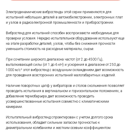
Электродинамические вибростенды этой серии применяются для
испытаний небольших деталей в автомобилестроении, электронных плат
и узлов в радиоэлектронной промышленности и приборостроении.
Вибростенд для испытаний способен воспроизвести необходимые для
проверки условия. Нередко испытательное оборудование используют еще
на этапе разработки деталей, узлов, чтобы без снижения прочности
уменьшить стоимость на расходные материалы, сырье.
При сочетании широкого диапазона частот (от 2 до 4500 Гц),
выталкивающей силы (от 1 до 6 кН) и ускорения в диапазоне от 250 до
1000 м/с² этот вибростенд с воздушным охлаждением дает возможность
для проведения всесторонних испытаний малогабаритных изделий.
Наличие поворотных цапф у вибраторов и столов скольжения позволяет
проводить испытания в вертикальном и горизонтальном положениях, а
добавление термобарьера дает возможность проводить
усовершенствованные испытания совместно с климатическими
камерами.
Испытательный вибростенд спроектирован с учетом долгого срока
использования, обладает сильным запасом прочностью к
диаметральным колебаниям и жестким осевым коэффициентом.