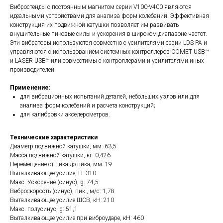
Вибростенды с постоянным магнитом серии V100-V400 являются
идеальными устройствами для анализа форм колебаний. Эффективная
конструкция их подвижной катушки позволяет им развивать
внушительные пиковые силы и ускорения в широком диапазоне частот.
Эти вибраторы используются совместно с усилителями серии LDS PA и
управляются с использованием системных контроллеров COMET USB™
и LASER USB™ или совместимы с контроллерами и усилителями иных
производителей.
Применение:
для вибрационных испытаний деталей, небольших узлов или для
анализа форм колебаний и расчета конструкций;
для калибровки акселерометров.
Технические характеристики
Диаметр подвижной катушки, мм: 63,5
Масса подвижной катушки, кг: 0,426
Перемещение от пика до пика, мм: 19
Выталкивающее усилие, Н: 310
Макс. Ускорение (синус), g: 74,5
Виброскорость (синус), пик., м/с: 1,78
Выталкивающее усилие ШСВ, кН: 210
Макс. полусинус, g: 51,1
Выталкивающее усилие при виброударе, кН: 460