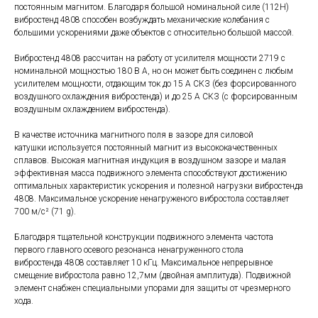
постоянным магнитом. Благодаря большой номинальной силе (112Н)
вибростенд 4808 способен возбуждать механические колебания с
большими ускорениями даже объектов с относительно большой массой.
Вибростенд 4808 рассчитан на работу от усилителя мощности 2719 с
номинальной мощностью 180 В А, но он может быть соединен с любым
усилителем мощности, отдающим ток до 15 А СКЗ (без форсированного
воздушного охлаждения вибростенда) и до 25 А СКЗ (с форсированным
воздушным охлаждением вибростенда).
В качестве источника магнитного поля в зазоре для силовой
катушки используется постоянный магнит из высококачественных
сплавов. Высокая магнитная индукция в воздушном зазоре и малая
эффективная масса подвижного элемента способствуют достижению
оптимальных характеристик ускорения и полезной нагрузки вибростенда
4808. Максимальное ускорение ненагруженого вибростола составляет
700 м/с² (71 g).
Благодаря тщательной конструкции подвижного элемента частота
первого главного осевого резонанса ненагруженного стола
вибростенда 4808 составляет 10 кГц. Максимальное непрерывное
смещение вибростола равно 12,7мм (двойная амплитуда). Подвижной
элемент снабжен специальными упорами для защиты от чрезмерного
хода.