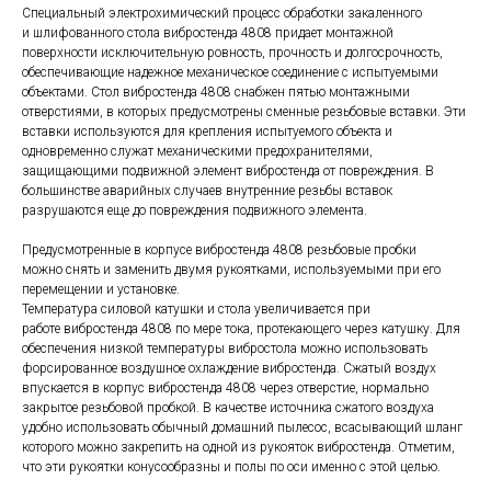
Специальный электрохимический процесс обработки закаленного
и шлифованного стола вибростенда 4808 придает монтажной
поверхности исключительную ровность, прочность и долгосрочность,
обеспечивающие надежное механическое соединение с испытуемыми
объектами. Стол вибростенда 4808 снабжен пятью монтажными
отверстиями, в которых предусмотрены сменные резьбовые вставки. Эти
вставки используются для крепления испытуемого объекта и
одновременно служат механическими предохранителями,
защищающими подвижной элемент вибростенда от повреждения. В
большинстве аварийных случаев внутренние резьбы вставок
разрушаются еще до повреждения подвижного элемента.
Предусмотренные в корпусе вибростенда 4808 резьбовые пробки
можно снять и заменить двумя рукоятками, используемыми при его
перемещении и установке.
Температура силовой катушки и стола увеличивается при
работе вибростенда 4808 по мере тока, протекающего через катушку. Для
обеспечения низкой температуры вибростола можно использовать
форсированное воздушное охлаждение вибростенда. Сжатый воздух
впускается в корпус вибростенда 4808 через отверстие, нормально
закрытое резьбовой пробкой. В качестве источника сжатого воздуха
удобно использовать обычный домашний пылесос, всасывающий шланг
которого можно закрепить на одной из рукояток вибростенда. Отметим,
что эти рукоятки конусообразны и полы по оси именно с этой целью.