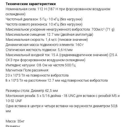
Технические характеристики
Номинальная сила: 112 Н (187 Н при форсированном воздушном
охлаждении)
Частотный диапазон: 5 Гц - 10 кГц (без нагрузки)
Частота осевого резонанса: 10 кГц (без нагрузки)
Максимальное ускорение ненагруженного вибростола: 700м/с² (71 g)
Максимальное смещение: 12.7 мм (двойная амплитуда)
Максимальная скорость: 1,4 м/с (пиковое значение)
Динамическая масса подвижного элемента: 160 г
Статическая жесткость подвески: 5,6 Н/мм
Максимальный входной ток: 15 А (среднеквадратичное значение) (25 А
СКЗ при форсированном воздушном охлаждении)
Импеданс катушки: 0.8 Ом на частоте 500 Гц
Магнитное Поле рассеяния:
20 х 10^3 Тл на поверхности вибростола
8 х 10^3 Тл на расстоянии 12.7 мм над поверхностью вибростола
Размеры стола: Диаметр 62,5 мм
Монтажная резьба: 5 х 5/16 дюйма - 18 UNC для вставок с резьбой М5 и
10-32 UNF
Одна вставка в центре и четыре вставки на окружности диаметром 50,8
мм
Масса: 35кг
Размеры: