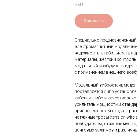
SKU:
Заказать
Специально предназначенный 
электромагнитный модальный 
надежность, стабильность и 
материалы, жесткий контроль
модальный возбудитель идеа
с применением внешнего возб
Модальный вибростенд модели
поставляется либо установл
кабелем, либо в качестве за
усилитель мощности и станда
принадлежностей входят тради
натяжные тросы (tension wire 
возбудителей, стяжные муфты,
цанговых зажимов и различны