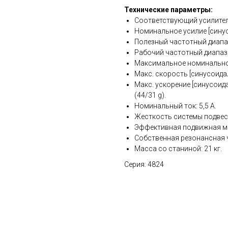
Технические параметры:
Соответствующий усилител
Номинальное усилие [синус
Полезный частотный диапазо
Рабочий частотный диапазон
Максимальное номинальное
Макс. скорость [синусоидал
Макс. ускорение [синусоид
(44/31 g).
Номинальный ток: 5,5 A.
Жесткость системы подвеса
Эффективная подвижная мас
Собственная резонансная ч
Масса со станиной: 21 кг.
Серия: 4824