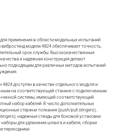
для применения в области модальных испытаний
вибростенд модели 4824 обеспечивает точность,
длительный срок службы. Высококачественные
 качества и надежная конструкция делают
льно подходящим для различных методов испытаний
уждения.
 4824 доступен в качестве отдельного модуля и
енным на соответствующей станине с подключенным
конченной системы, имеющей соответствующий
ртный набор кабелей. В число дополнительных
ционные стержни толкания (push/pull stingers),
stingers), надежные стенды для боковой установки
 наборы для удлинения шланга и кабеля, сборки
е переходники.