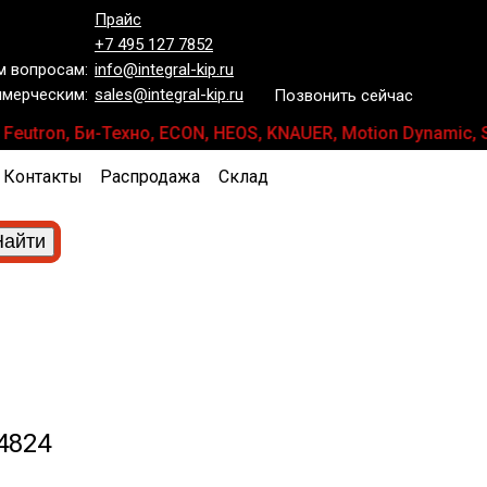
Прайс
+7 495 127 7852
 вопросам:
info@integral-kip.ru
мерческим:
sales@integral-kip.ru
Позвонить сейчас
Y, Feutron, Би-Техно, ECON, HEOS, KNAUER, Motion Dynami
Контакты
Распродажа
Склад
4824