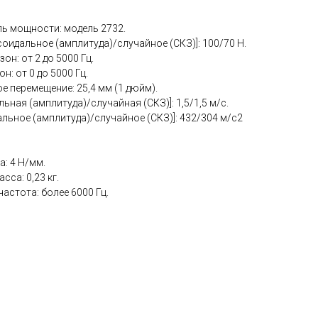
ь мощности: модель 2732.
оидальное (амплитуда)/случайное (СКЗ)]: 100/70 Н.
н: от 2 до 5000 Гц.
: от 0 до 5000 Гц.
 перемещение: 25,4 мм (1 дюйм).
ьная (амплитуда)/случайная (СКЗ)]: 1,5/1,5 м/с.
альное (амплитуда)/случайное (СКЗ)]: 432/304 м/с2
: 4 Н/мм.
са: 0,23 кг.
астота: более 6000 Гц.