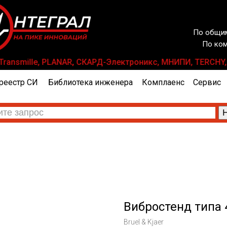
По общим
По ком
ix, Transmille, PLANAR, СКАРД-Электроникс, МНИПИ, TERCH
реестр СИ
Библиотека инженера
Комплаенс
Сервис
Вибростенд типа 
Bruel & Kjaer