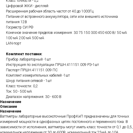
Класс точности - 0,2
Цифровой ЖКИ - дисплей
Расширенная рабочая область частот от 40 до 1000Гц
Питание от встроенного аккумулятора, сети или внешнего источника
питания 12В
Госреестр СИ РФ
Конечное значение пределов измерения: 30 75 150 300 450 600 В/ 50 мА
100 мА 200 мА 500 мА
LAN-порт
Комплект поставки:
Прибор лабораторный -1шт
Инструкция по эксплуатации ПРШН.411151.009 РЭ-1шт
Паспорт ПРШН.411151.009 ПС
Комплект измерительных кабелей -1шт
Шнур питания сетевой - 1шт
Класс точности: 0,2
Ток: 50 - 500 мА
Диапазон напряжения: 30 - 600 В
Назначение
Описание
Назначение
Ваттметры лабораторные высокоточные ПрофКиП предназначены для точных
измерений мощности в однофазных цепях постоянного и переменного тока. В
зависимости от исполнения, ваттметры могут иметь класс точности от 0,1 до 0,5,
номинальное напряжение от 30 до 600В, номинальный ток 25мА до 10А.