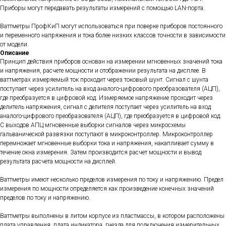
Приборы могут передавать результаты измерений с помощью LAN-порта.
Ваттметры ПрофКиП могут использоваться при поверке приборов постоянного
и переменного напряжения и тока более низких классов точности в зависимости
от модели.
Описание
Принцип действия приборов основан на измерении мгновенных значений тока
и напряжения, расчете мощности и отображении результата на дисплее. В
ваттметрах измеряемый ток проходит через токовый шунт. Сигнал с шунта
поступает через усилитель на вход аналого-цифрового преобразователя (АЦП),
где преобразуется в цифровой код. Измеряемое напряжение проходит через
делитель напряжения, сигнал с делителя поступает через усилитель на вход
аналого-цифрового преобразователя (АЦП), где преобразуется в цифровой код.
С выходов АПЦ мгновенные выборки сигналов через микросхемы
гальванической развязки поступают в микроконтроллер. Микроконтроллер
перемножает мгновенные выборки тока и напряжения, накапливает сумму в
течение окна измерения. Затем производится расчет мощности и вывод
результата расчета мощности на дисплей.
Ваттметры имеют несколько пределов измерения по току и напряжению. Предел
измерения по мощности определяется как произведение конечных значений
пределов по току и напряжению.
Ваттметры выполнены в литом корпусе из пластмассы, в котором расположены
плата управления, плата индикатора, гнезда для подключения измерительных