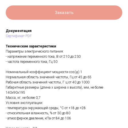
Заказать
Документация
Сертификат PDF
Технические характеристики
Параметры электрического питания:
- напряжение переменного тока, В от 210 до 230
- частота переменного тока, Гц 50
Номинальный коэффициент мощности cos(φ) 1
Нормальная область значений частоты, Гц от 45 до 65
Рабочая область значений частоты, Г ц от 40 до 1000
Габаритные размеры (длина х ширина х высота), мм, не более
140x90x195
Масса, кг, не более 0,7
Условия эксплуатации:
- температура окружающей среды, °С от +18 до +28
- относительная влажность, % от 30 до 80
- атмосферное давление, кПа от 84 до 106