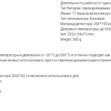
Длительность работы от одног
Тип батареи: перезаряжаемая
Языки: 17 языков включая ру
Тип тепловизора: Базовый
Матрица детектора: 256*192 p
Диапазон температуры: до 600
lwh: 222x124x73 mm
Weight: 360 g
мпературы в диапазоне от -20 °C до 550 °C и отлично подходит ка
анные можно использовать при составлении документации и прин
нсора 256x192 точек можно использовать для:
х;
;