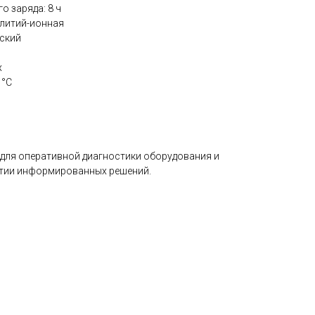
о заряда: 8 ч
 литий-ионная
сский
x
 °C
к для оперативной диагностики оборудования и
ятии информированных решений.