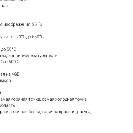
нная
о изображения: 25 Гц
ры: от -20°C до 550°C
 до 50°C
 заданной температуры: есть
C до 60°C
ная на 4GB
имков
0
амая горячая точка, самая холодная точка,
область
ная, горячая белая, горячая красная, радуга,