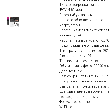
Тип фокусировки: фиксирова
IFOV: 4.85 мрад
Лазерный указатель: нет
Частота обновления тепловог
Апертура: f/1.1
Пределы измеряемой температу
Разъем: type-C
Рабочая температура: от -20°C
Предупреждение о превышении
Температура хранения: от -20°
Степень защиты: IP54
Тип памяти: съемная встроен
Объем памяти фото: 30000 сн
Дроп-тест: 2 м
Разъем для штатива: UNC ¼”-2
Предустановленные режимы: с
центральная точка, заданная 
Цветовые палитры: горячая чер
железо, слияние, дождь
Формат фото: bmp
Wi-Fi: есть