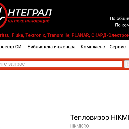
По общим
По ком
tsu, Fluke, Tektronix, Transmille, PLANAR, СКАРД-Элект
реестр СИ
Библиотека инженера
Комплаенс
Сервис
Тепловизор HIKM
HIKMICRO