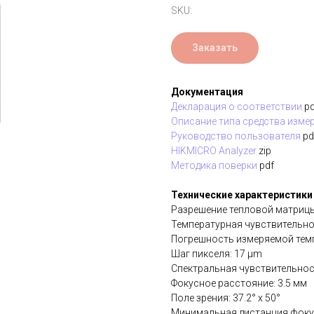
SKU:
Заказать
Документация
Декларация о соответствии
pd
Описание типа средства изме
Руководство пользователя
pd
HIKMICRO Analyzer
zip
Методика поверки
pdf
Технические характеристики
Разрешение тепловой матрицы:
Температурная чувствительно
Погрешность измеряемой темп
Шаг пикселя: 17 μm
Спектральная чувствительнос
Фокусное расстояние: 3.5 мм
Поле зрения: 37.2° х 50°
Минимальная дистанция фоку