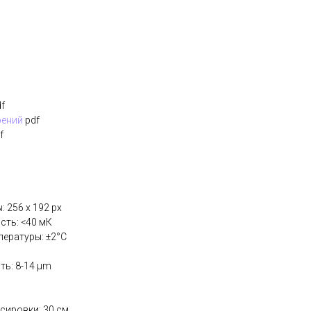
f
рений
pdf
f
 256 x 192 px
сть: <40 мК
ературы: ±2°C
ть: 8-14 μm
сировки: 30 см