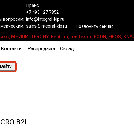
Прайс
+7 495 127 7852
 вопросам:
info@integral-kip.ru
мерческим:
sales@integral-kip.ru
Позвонить сейчас
роникс, МНИПИ, TERCHY, Feutron, Би-Техно, ECON, HEOS, K
Контакты
Распродажа
Склад
ICRO B2L