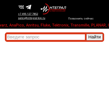
+7 495 127 7852
sales@integral-kip.ru
Позвонить сейчас
rz, AnaPico, Anritsu, Fluke, Tektronix, Transmille, PLA