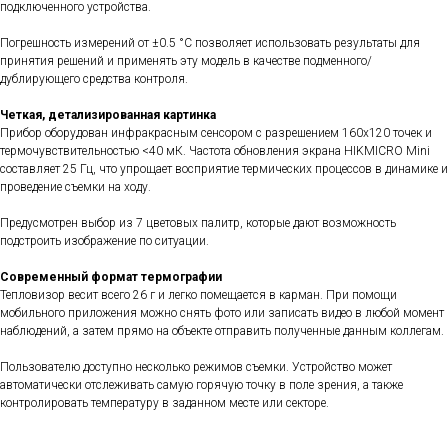
подключенного устройства.
Погрешность измерений от ±0.5 °C позволяет использовать результаты для
принятия решений и применять эту модель в качестве подменного/
дублирующего средства контроля.
Четкая, детализированная картинка
Прибор оборудован инфракрасным сенсором с разрешением 160x120 точек и
термочувствительностью <40 мК. Частота обновления экрана HIKMICRO Mini
составляет 25 Гц, что упрощает восприятие термических процессов в динамике и
проведение съемки на ходу.
Предусмотрен выбор из 7 цветовых палитр, которые дают возможность
подстроить изображение по ситуации.
Современный формат термографии
Тепловизор весит всего 26 г и легко помещается в карман. При помощи
мобильного приложения можно снять фото или записать видео в любой момент
наблюдений, а затем прямо на объекте отправить полученные данным коллегам.
Пользователю доступно несколько режимов съемки. Устройство может
автоматически отслеживать самую горячую точку в поле зрения, а также
контролировать температуру в заданном месте или секторе.