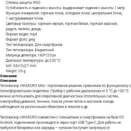
Степень защиты IP40
Устойчивость к падению с высоты: выдерживает падение с высоты 1 метр
Функции измерений: горячая точка, холодная точка, центральная точка,
1 настраиваемая точка
Цветовые палитры: горячая черная, горячая белая, горячая красная,
радуга, железо, дождь
Формат видео: mp4
Формат фото: jpeg
Тип тепловизора: Для смартфонов
Тип тепловизора: Бюджетный
Матрица детектора: 160*120 px
Диапазон температуры: до 200 °C
lwh: 54x15x27 mm
Weight: 26 g
Описание
Описание
Тепловизор HIKMICRO Mini - портативное решение, сравнимое по функционалу с
полноформатными моделями. Прибор с рабочим диапазоном от 5 °C до 100 °C
можно использовать для оперативной диагностики отопительных систем,
электрооборудования, техники, поиска утечек тепла и мостиков холода,
наблюдения за различными объектами в темноте и др.
Тепловизор HIKMICRO совместим с планшетами и смартфонами на базе ОС
Android, подключение производится через порт USB Type-C. Для работы не
требуются батарейки или зарядка — питание поступает напрямую от