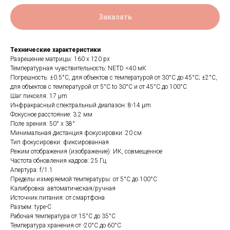
Заказать
Технические характеристики
Разрешение матрицы: 160 x 120 px
Температурная чувствительность: NETD <40 мК
Погрешность: ±0.5°C, для объектов с температурой от 30°C до 45°C; ±2°C,
для объектов с температурой от 5°C to 30°C и от 45°C до 100°C
Шаг пикселя: 17 μm
Инфракрасный спектральный диапазон: 8-14 μm
Фокусное расстояние: 3.2 мм
Поле зрения: 50° х 38°
Минимальная дистанция фокусировки: 20 см
Тип фокусировки: фиксированная
Режим отображения (изображение): ИК, совмещенное
Частота обновления кадров: 25 Гц
Апертура: f/1.1
Пределы измеряемой температуры: от 5°C до 100°C
Калибровка: автоматическая/ручная
Источник питания: от смартфона
Разъем: type-C
Рабочая температура от 15°C до 35°C
Температура хранения от -20°C до 60°C