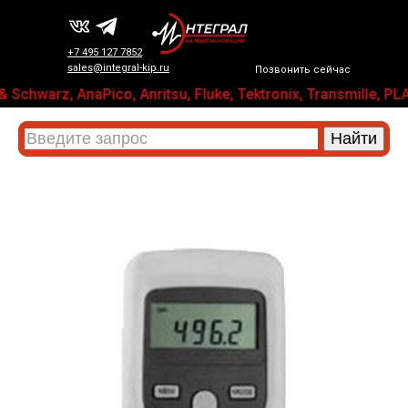
+7 495 127 7852
sales@integral-kip.ru
Позвонить сейчас
 Schwarz, AnaPico, Anritsu, Fluke, Tektronix, Transmill