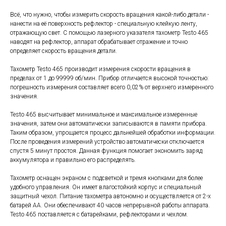
Всё, что нужно, чтобы измерить скорость вращения какой-либо детали -
нанести на её поверхность рефлектор - специальную клейкую ленту,
отражающую свет. С помощью лазерного указателя тахометр Testo 465
наводят на рефлектор, аппарат обрабатывает отражение и точно
определяет скорость вращения детали.
Тахометр Testo 465 производит измерения скорости вращения в
пределах от 1 до 99999 об/мин. Прибор отличается высокой точностью:
погрешность измерения составляет всего 0,02% от верхнего измеренного
значения.
Testo 465 высчитывает минимальное и максимальное измеренные
значения, затем они автоматически записываются в памяти прибора.
Таким образом, упрощается процесс дальнейшей обработки информации.
После проведения измерений устройство автоматически отключается
спустя 5 минут простоя. Данная функция помогает экономить заряд
аккумулятора и правильно его распределять.
Тахометр оснащен экраном с подсветкой и тремя кнопками для более
удобного управления. Он имеет влагостойкий корпус и специальный
защитный чехол. Питание тахометра автономно и осуществляется от 2-х
батарей АА. Они обеспечивают 40 часов непрерывной работы аппарата.
Testo 465 поставляется с батарейками, рефлекторами и чехлом.