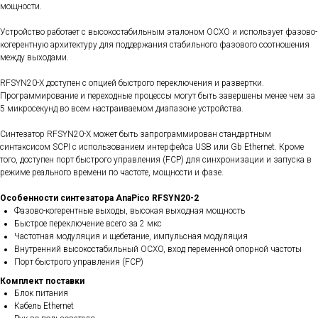
мощности.
Устройство работает с высокостабильным эталоном OCXO и использует фазово-
когерентную архитектуру для поддержания стабильного фазового соотношения
между выходами.
RFSYN20-X доступен с опцией быстрого переключения и развертки.
Программирование и переходные процессы могут быть завершены менее чем за
5 микросекунд во всем настраиваемом диапазоне устройства.
Cинтезатор RFSYN20-X может быть запрограммирован стандартным
синтаксисом SCPI с использованием интерфейса USB или Gb Ethernet. Кроме
того, доступен порт быстрого управления (FCP) для синхронизации и запуска в
режиме реального времени по частоте, мощности и фазе.
Особенности синтезатора AnaPico RFSYN20-2
Фазово-когерентные выходы, высокая выходная мощность
Быстрое переключение всего за 2 мкс
Частотная модуляция и щебетание, импульсная модуляция
Внутренний высокостабильный OCXO, вход переменной опорной частоты
Порт быстрого управления (FCP)
Комплект поставки
Блок питания
Кабель Ethernet