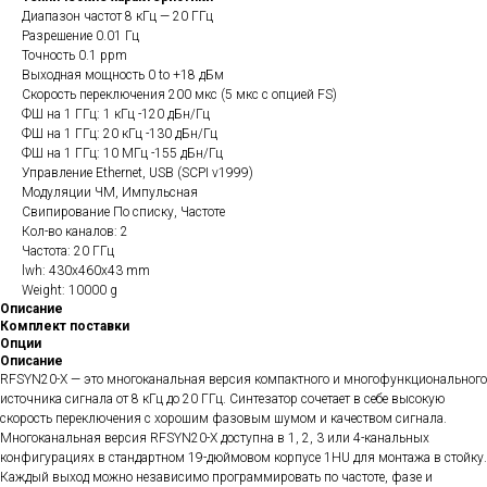
Диапазон частот 8 кГц — 20 ГГц
Разрешение 0.01 Гц
Точность 0.1 ppm
Выходная мощность 0 to +18 дБм
Скорость переключения 200 мкс (5 мкс с опцией FS)
ФШ на 1 ГГц: 1 кГц -120 дБн/Гц
ФШ на 1 ГГц: 20 кГц -130 дБн/Гц
ФШ на 1 ГГц: 10 МГц -155 дБн/Гц
Управление Ethernet, USB (SCPI v1999)
Модуляции ЧМ, Импульсная
Свипирование По списку, Частоте
Кол-во каналов: 2
Частота: 20 ГГц
lwh: 430x460x43 mm
Weight: 10000 g
Описание
Комплект поставки
Опции
Описание
RFSYN20-X — это многоканальная версия компактного и многофункционального
источника сигнала от 8 кГц до 20 ГГц. Синтезатор сочетает в себе высокую
скорость переключения с хорошим фазовым шумом и качеством сигнала.
Многоканальная версия RFSYN20-X доступна в 1, 2, 3 или 4-канальных
конфигурациях в стандартном 19-дюймовом корпусе 1HU для монтажа в стойку.
Каждый выход можно независимо программировать по частоте, фазе и