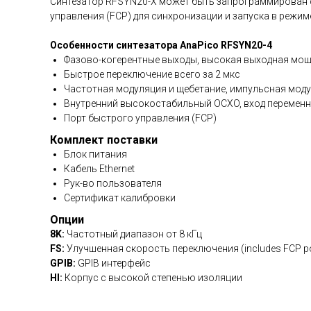
Cинтезатор RFSYN20-X может быть запрограммирован ст
управления (FCP) для синхронизации и запуска в режим
Особенности синтезатора AnaPico RFSYN20-4
Фазово-когерентные выходы, высокая выходная мо
Быстрое переключение всего за 2 мкс
Частотная модуляция и щебетание, импульсная мод
Внутренний высокостабильный OCXO, вход перемен
Порт быстрого управления (FCP)
Комплект поставки
Блок питания
Кабель Ethernet
Рук-во пользователя
Сертификат калибровки
Опции
8K:
Частотный диапазон от 8 кГц
FS:
Улучшенная скорость переключения (includes FCP po
GPIB:
GPIB интерфейс
HI:
Корпус с высокой степенью изоляции