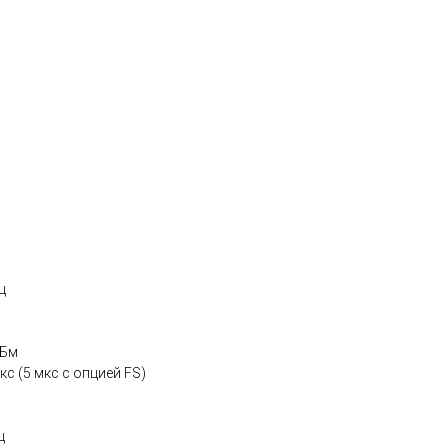
ц
дБм
с (5 мкс с опцией FS)
ц