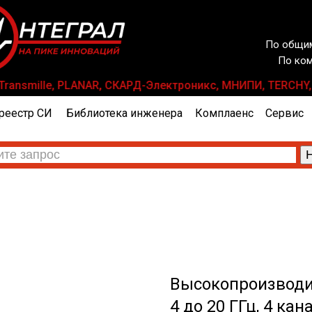
По общим
По ком
x, Transmille, PLANAR, СКАРД-Электроникс, МНИПИ, TERCHY
реестр СИ
Библиотека инженера
Комплаенс
Сервис
Высокопроизводи
4 до 20 ГГц, 4 кан