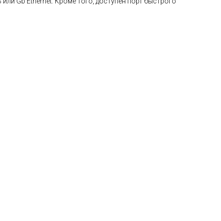
и Gb Ethernet. Кроме того, доступен порт быстрого