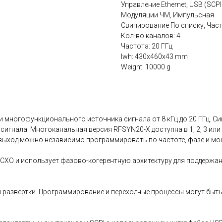
Управление Ethernet, USB (SCPI
Модуляции ЧМ, Импульсная
Свипирование По списку, Час
Кол-во каналов: 4
Частота: 20 ГГц
lwh: 430x460x43 mm
Weight: 10000 g
 многофункционального источника сигнала от 8 кГц до 20 ГГц. Си
гнала. Многоканальная версия RFSYN20-X доступна в 1, 2, 3 или
выход можно независимо программировать по частоте, фазе и мо
CXO и использует фазово-когерентную архитектуру для поддержа
 развертки. Программирование и переходные процессы могут быть