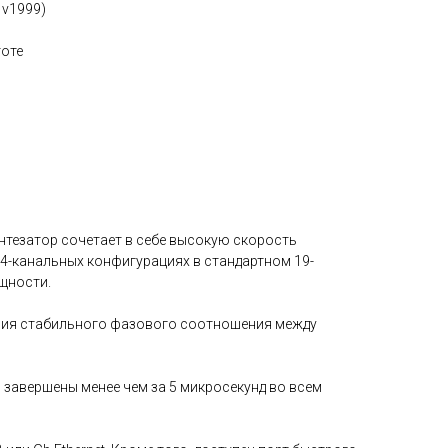
 v1999)
тоте
нтезатор сочетает в себе высокую скорость
 4-канальных конфигурациях в стандартном 19-
щности.
ния стабильного фазового соотношения между
 завершены менее чем за 5 микросекунд во всем