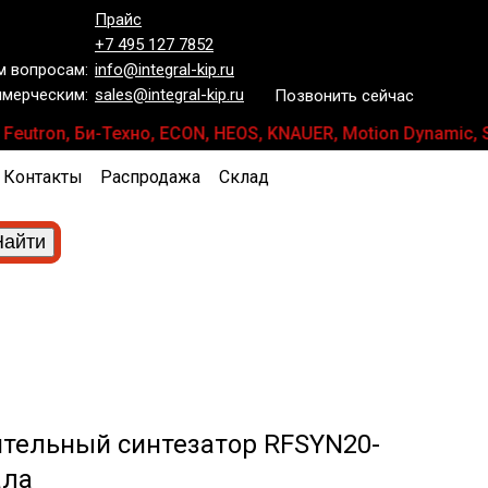
Прайс
+7 495 127 7852
 вопросам:
info@integral-kip.ru
мерческим:
sales@integral-kip.ru
Позвонить сейчас
, Feutron, Би-Техно, ECON, HEOS, KNAUER, Motion Dynamic
Контакты
Распродажа
Склад
тельный синтезатор RFSYN20-
ала