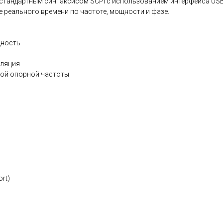
андартным синтаксисом SCPI с использованием интерфейса USB ил
е реального времени по частоте, мощности и фазе.
щность
уляция
ной опорной частоты
rt)