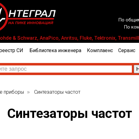
По общим
По ком
hde & Schwarz, AnaPico, Anritsu, Fluke, Tektronix, Tran
реестр СИ
Библиотека инженера
Комплаенс
Сервис
е приборы
Синтезаторы частот
»
Синтезаторы частот