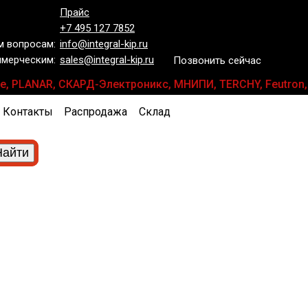
Прайс
+7 495 127 7852
 вопросам:
info@integral-kip.ru
мерческим:
sales@integral-kip.ru
Позвонить сейчас
smille, PLANAR, СКАРД-Электроникс, МНИПИ, TERCHY, Feutr
Контакты
Распродажа
Склад