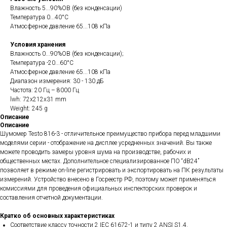
Влажность 5...90%ОВ (без конденсации)
Температура 0...40°С
Атмосферное давление 65...108 кПа
Условия хранения
Влажность 0...90%ОВ (без конденсации);
Температура -20...60°С
Атмосферное давление 65...108 кПа
Диапазон измерения: 30 - 130 дБ
Частота: 20 Гц – 8000 Гц
lwh: 72x212x31 mm
Weight: 245 g
Описание
Описание
Шумомер Testo 816-3 - отличительное преимущество прибора перед младшими
моделями серии - отображение на дисплее усредненных значений. Вы также
можете проводить замеры уровня шума на производстве, рабочих и
общественных местах. Дополнительное специализированное ПО “dB24”
позволяет в режиме on-line регистрировать и экспортировать на ПК результаты
измерений. Устройство внесено в Госреестр РФ, поэтому может применяться
комиссиями для проведения официальных инспекторских проверок и
составления отчетной документации.
Кратко об основных характеристиках
Соответствие классу точности 2 IEC 61672-1 и типу 2 ANSI S1.4.