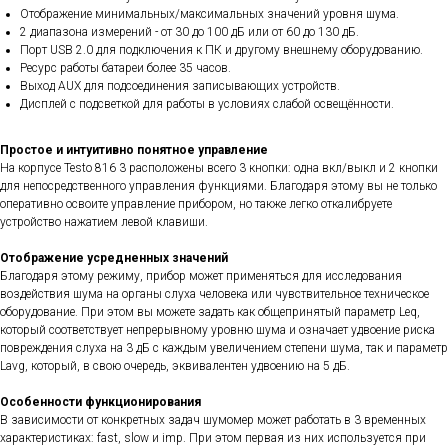
Отображение минимальных/максимальных значений уровня шума.
2 диапазона измерений - от 30 до 100 дБ или от 60 до 130 дБ.
Порт USB 2.0 для подключения к ПК и другому внешнему оборудованию.
Ресурс работы батареи более 35 часов.
Выход AUX для подсоединения записывающих устройств.
Дисплей с подсветкой для работы в условиях слабой освещённости.
Простое и интуитивно понятное управление
На корпусе Testo 816 3 расположены всего 3 кнопки: одна вкл/выкл и 2 кнопки
для непосредственного управления функциями. Благодаря этому вы не только
оперативно освоите управление прибором, но также легко откалибруете
устройство нажатием левой клавиши.
Отображение усредненных значений
Благодаря этому режиму, прибор может применяться для исследования
воздействия шума на органы слуха человека или чувствительное техническое
оборудование. При этом вы можете задать как общепринятый параметр Leq,
который соответствует непрерывному уровню шума и означает удвоение риска
повреждения слуха на 3 дБ с каждым увеличением степени шума, так и параметр
Lavg, который, в свою очередь, эквивалентен удвоению на 5 дБ.
Особенности функционирования
В зависимости от конкретных задач шумомер может работать в 3 временных
характеристиках: fast, slow и imp. При этом первая из них используется при