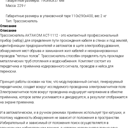
Габаритные размеры: 190х60х37 мм
Масса: 229 г
Габаритные размеры в упаковочной таре 110х290х400, вес 2 кг
Тип: Трассоискатель
Описание
Описание
Трассоискатель АКТАКОМ АСТ-1112 - это компактный профессиональный
прибор (набор) для определения пути прохождения кабеля в стенах и под землёй,
идентификации предохранителей и автоматов в щите электрооборудования,
обнаружения мест обрыва и замыкания жил кабелей и неэкранированных
проводов "теплых полов". Трассоискатель способен определять путь прокладки
металлических труб отопления и водоснабжения. Комплект состоит из
передатчика и приёмника кодированного сигнала, проводов и кейса для
переноски.
Принцип работы основан на том, что модулированный сигнал, генерируемый
передатчиком, создает вокруг исследуемого проводника электромагнитное поле.
Электромагнитное поле вокруг проводника индуцирует напряжение в обмотке
приёмника, которое затем усиливается и декодируется, а результат отображается
на экране приемника.
И в автоматическом, и в ручном режимах приёмник использует три катушки, и
поэтому надежность обнаружения не зависит от положения в пространстве.
Избирательный и зависимый от положения поиск осуществляется в