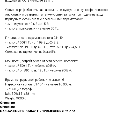
Входная емкость - не более 35 пФ.
Осциллограф обеспечивает автоматическую установку коэффициентов
отклонения и развертки, а также уровня запуска при подаче на вход
периодического сигнала с предельными параметрами:
- амплитуды - от 40 мВ до 15 В;
- частоты повторения - не менее 50 Гц.
Питание от сети переменного тока С1-154:
- частотой 50±1 Гц - от 198 В до 242 В;
- частотой от 380 Гц до 420 Гц - от 215,5 В до 224,5 В.
Содержание гармоник - не более 5%.
Мощность, потребляемая от сети переменного тока:
- частотой 50±1 Гц - не более 60 B·A;
- частотой от 380 Гц до 420 Гц - не более 90 В·А.
Время непрерывной работы - не менее 16 ч.
Наработка на отказ С1-154 - не менее 16 000 ч.
Тип: Осциллограф
lwh: 209x151x381 mm
Weight: 9000 g
Описание
Описание
НАЗНАЧЕНИЕ И ОБЛАСТЬ ПРИМЕНЕНИЯ С1-154