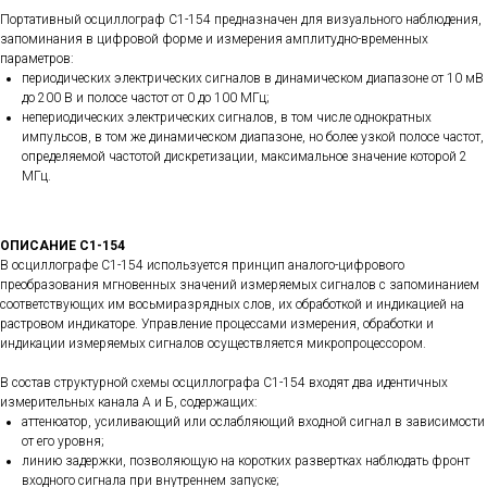
Портативный осциллограф С1-154 предназначен для визуального наблюдения,
запоминания в цифровой форме и измерения амплитудно-временных
параметров:
периодических электрических сигналов в динамическом диапазоне от 10 мВ
до 200 В и полосе частот от 0 до 100 МГц;
непериодических электрических сигналов, в том числе однократных
импульсов, в том же динамическом диапазоне, но более узкой полосе частот,
определяемой частотой дискретизации, максимальное значение которой 2
МГц.
ОПИСАНИЕ С1-154
В осциллографе С1-154 используется принцип аналого-цифрового
преобразования мгновенных значений измеряемых сигналов с запоминанием
соответствующих им восьмиразрядных слов, их обработкой и индикацией на
растровом индикаторе. Управление процессами измерения, обработки и
индикации измеряемых сигналов осуществляется микропроцессором.
В состав структурной схемы осциллографа С1-154 входят два идентичных
измерительных канала А и Б, содержащих:
аттенюатор, усиливающий или ослабляющий входной сигнал в зависимости
от его уровня;
линию задержки, позволяющую на коротких развертках наблюдать фронт
входного сигнала при внутреннем запуске;