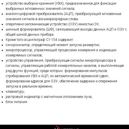
устройство выборки-хранения (УВХ), предназначенное для фиксации
выбранных мгновенных значений сигнала;
аналого-цифровой преобразователь (АЦП), преобразующий мгновенные
значения сигнала в восьмиразрядные слова;
оперативно-запоминающее устройство (ОЗУ) емкостью 2К;
шинный формирователь (ШФ), связывающий выходы данных АЦП и ОЗУ с
общей шиной данных прибора.
Кроме того осциллограф С1-154 содержит:
синхронизатор, определяющий момент запуска развертки;
микропроцессор, управляющий процессами измерения и индикации
измеряемых сигналов;
устройство управления, преобразующее сигналы микропроцессора в
сигналы, управляющие работой измерительных каналов, и выполняющее
ряд других функций, среди которых: формирование импульсов
стробирования УВХ и АЦП, их автоматический временной сдвиг,
формирование адресов для ОЗУ, обеспечение задержки и опережения
запуска в реальном времени;
клавиатуру;
растровый индикатор с магнитным отклонением луча;
блок питания.