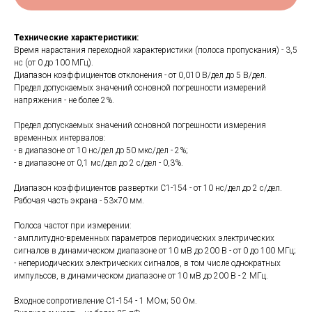
Технические характеристики:
Время нарастания переходной характеристики (полоса пропускания) - 3,5
нс (от 0 до 100 МГц).
Диапазон коэффициентов отклонения - от 0,010 В/дел до 5 В/дел.
Предел допускаемых значений основной погрешности измерений
напряжения - не более 2%.
Предел допускаемых значений основной погрешности измерения
временных интервалов:
- в диапазоне от 10 нс/дел до 50 мкс/дел - 2%;
- в диапазоне от 0,1 мс/дел до 2 с/дел - 0,3%.
Диапазон коэффициентов развертки С1-154 - от 10 нс/дел до 2 с/дел.
Рабочая часть экрана - 53×70 мм.
Полоса частот при измерении:
- амплитудно-временных параметров периодических электрических
сигналов в динамическом диапазоне от 10 мВ до 200 В - от 0 до 100 МГц;
- непериодических электрических сигналов, в том числе однократных
импульсов, в динамическом диапазоне от 10 мВ до 200 В - 2 МГц.
Входное сопротивление С1-154 - 1 МОм; 50 Ом.