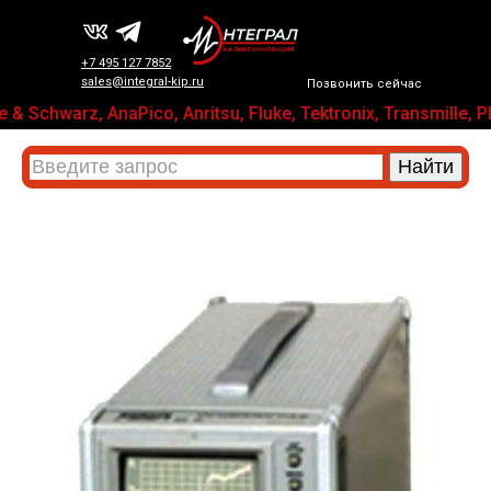
+7 495 127 7852
sales@integral-kip.ru
Позвонить сейчас
& Schwarz, AnaPico, Anritsu, Fluke, Tektronix, Transmil