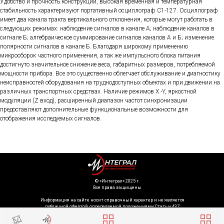
Удобство и прочность конструкции, высокая временная и температурная
стабильность характеризуют портативный осциллограф С1-127. Осциллограф
имеет два канала тракта вертикального отклонения, которые могут работать в
следующих режимах: наблюдение сигналов в канале А; наблюдение каналов в
сигнале Б; алгебраическое суммирование сигналов каналов А и Б; изменение
полярности сигналов в канале Б. Благодаря широкому применению
микросборок частного применения, а так же импульсного блока питания
достигнуто значительное снижение веса, габаритных размеров, потребляемой
мощности прибора. Все это существенно облегчает обслуживание и диагностику
неисправностей оборудования на труднодоступных объектах и при движении на
различных транспортных средствах. Наличие режимов X -Y, яркостной
модуляции (Z вход), расширенный диапазон частот синхронизации
предоставляют дополнительные функциональные возможности для
отображения исследуемых сигналов.
©️ «Интеграл» 2025 г.
Все права защищены
Информация на сайте носит справочный характер и не является
публичной офертой, определяемой положениями Статьи 437
Гражданского кодекса Российской Федерации. Технические параметры
(спецификация) и комплект поставки товара могут быть изменены