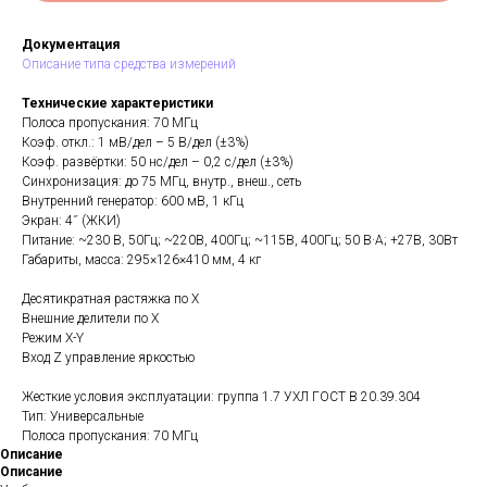
Документация
Описание типа средства измерений
Технические характеристики
Полоса пропускания: 70 МГц
Коэф. откл.: 1 мВ/дел – 5 В/дел (±3%)
Коэф. развёртки: 50 нс/дел – 0,2 с/дел (±3%)
Синхронизация: до 75 МГц, внутр., внеш., сеть
Внутренний генератор: 600 мВ, 1 кГц
Экран: 4˝ (ЖКИ)
Питание: ~230 В, 50Гц; ~220В, 400Гц; ~115В, 400Гц; 50 В·А; +27В, 30Вт
Габариты, масса: 295×126×410 мм, 4 кг
Десятикратная растяжка по X
Внешние делители по X
Режим X-Y
Вход Z управление яркостью
Жесткие условия эксплуатации: группа 1.7 УХЛ ГОСТ В 20.39.304
Тип: Универсальные
Полоса пропускания: 70 МГц
Описание
Описание