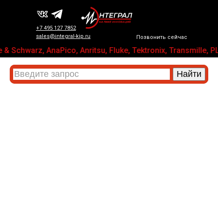
+7 495 127 7852
sales@integral-kip.ru
Позвонить сейчас
& Schwarz, AnaPico, Anritsu, Fluke, Tektronix, Transmil