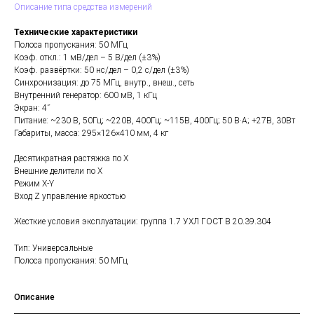
Описание типа средства измерений
Технические характеристики
Полоса пропускания: 50 МГц
Коэф. откл.: 1 мВ/дел – 5 В/дел (±3%)
Коэф. развёртки: 50 нс/дел – 0,2 с/дел (±3%)
Синхронизация: до 75 МГц, внутр., внеш., сеть
Внутренний генератор: 600 мВ, 1 кГц
Экран: 4˝
Питание: ~230 В, 50Гц; ~220В, 400Гц; ~115В, 400Гц; 50 В·А; +27В, 30Вт
Габариты, масса: 295×126×410 мм, 4 кг
Десятикратная растяжка по X
Внешние делители по X
Режим X-Y
Вход Z управление яркостью
Жесткие условия эксплуатации: группа 1.7 УХЛ ГОСТ В 20.39.304
Тип: Универсальные
Полоса пропускания: 50 МГц
Описание