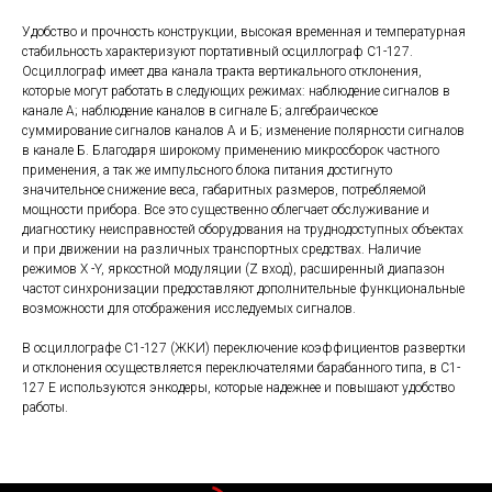
Удобство и прочность конструкции, высокая временная и температурная
стабильность характеризуют портативный осциллограф С1-127.
Осциллограф имеет два канала тракта вертикального отклонения,
которые могут работать в следующих режимах: наблюдение сигналов в
канале А; наблюдение каналов в сигнале Б; алгебраическое
суммирование сигналов каналов А и Б; изменение полярности сигналов
в канале Б. Благодаря широкому применению микросборок частного
применения, а так же импульсного блока питания достигнуто
значительное снижение веса, габаритных размеров, потребляемой
мощности прибора. Все это существенно облегчает обслуживание и
диагностику неисправностей оборудования на труднодоступных объектах
и при движении на различных транспортных средствах. Наличие
режимов X -Y, яркостной модуляции (Z вход), расширенный диапазон
частот синхронизации предоставляют дополнительные функциональные
возможности для отображения исследуемых сигналов.
В осциллографе С1-127 (ЖКИ) переключение коэффициентов развертки
и отклонения осуществляется переключателями барабанного типа, в С1-
127 Е используются энкодеры, которые надежнее и повышают удобство
работы.