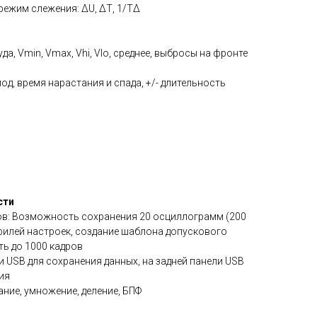
режим слежения: ∆U, ∆Т, 1/Т∆
да, Vmin, Vmax, Vhi, Vlo, среднее, выбросы на фронте
од, время нарастания и спада, +/- длительность
сти
ов: Возможность сохранения 20 осциллограмм (200
офилей настроек, создание шаблона допускового
ть до 1000 кадров
и USB для сохранения данных, на задней панели USB
ия
ние, умножение, деление, БПФ