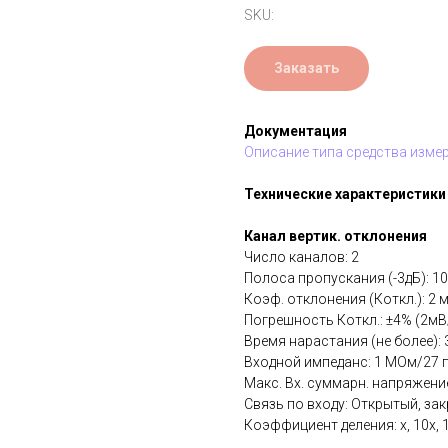
SKU:
Заказать
Документация
Описание типа средства изме
Технические характеристики
Канал вертик. отклонения
Число каналов: 2
Полоса пропускания (-3дБ): 1
Коэф. отклонения (Коткл.): 2 м
Погрешность Коткл.: ±4% (2мВ/д
Время нарастания (не более): 3
Входной импеданс: 1 МОм/27 
Макс. Вх. суммарн. напряжение
Связь по входу: Открытый, за
Коэффициент деления: х, 10х, 