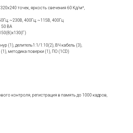
, 320х240 точек, яркость свечения 60 Кд/м²,
0Гц; ~230В, 400Гц; ~115В, 400Гц
 50 ВА
150(В)х130(Г)
р (1), делитель1:1/1:10(2), ВЧ кабель (3),
1), методика поверки (1), ПО (1СD)
ого контроля, регистрация в память до 1000 кадров,