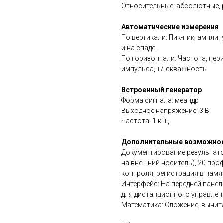
Относительные, абсолютные, 
Автоматические измерения
По вертикали: Пик-пик, амплиту
и на спаде.
По горизонтали: Частота, пери
импульса, +/-скважность
Встроенный генератор
Форма сигнала: меандр
Выходное напряжение: 3 В
Частота: 1 кГц
Дополнительные возможно
Документирование результат
на внешний носитель), 20 пр
контроля, регистрация в памя
Интерфейс: На передней панел
для дистанционного управлен
Математика: Сложение, вычита