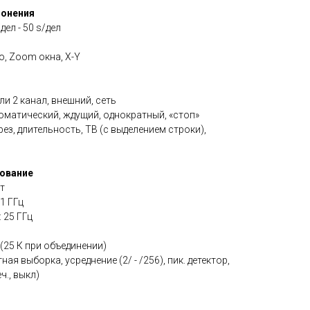
лонения
дел - 50 s/дел
, Zoom окна, X-Y
и 2 канал, внешний, сеть
оматический, ждущий, однократный, «стоп»
ез, длительность, ТВ (с выделением строки),
ование
т
1 ГГц
 25 ГГц
 (25 К при объединении)
я выборка, усреднение (2/ - /256), пик. детектор,
ч., выкл)