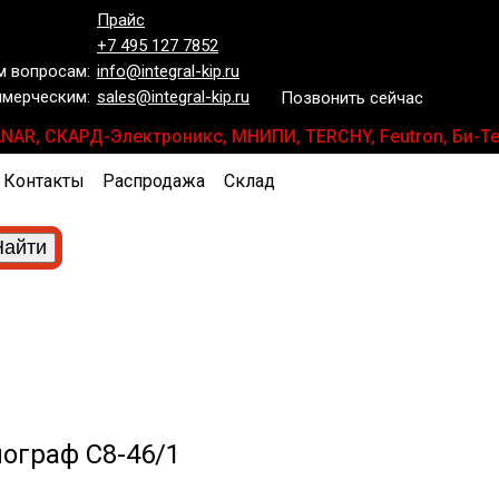
Прайс
+7 495 127 7852
 вопросам:
info@integral-kip.ru
мерческим:
sales@integral-kip.ru
Позвонить сейчас
, PLANAR, СКАРД-Электроникс, МНИПИ, TERCHY, Feutron, Би
Контакты
Распродажа
Склад
ограф C8-46/1