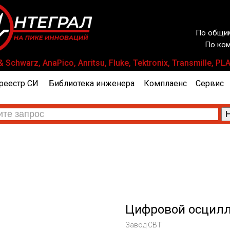
По общим
По ком
chwarz, AnaPico, Anritsu, Fluke, Tektronix, Transmille
реестр СИ
Библиотека инженера
Комплаенс
Сервис
Цифровой осцилл
Завод СВТ