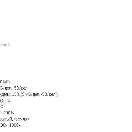
рений
00 МГц
В/дел.- 5В/дел.
ел.); ±3% (5 мВ/дел. -5В/дел.)
,5 нс
пФ
: 400 В
крытый, «земля»
100х, 1000х