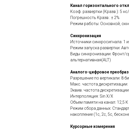
Канал горизонтального отк
Коэф. развертки (Кразв.): 5 нс/
Погрешность Кразв.: ± 2%
Режим работы: Основной, окно
Синхронизация
Источники синхросигнала: 1 ил
Режим запуска развертки: Авт
Виды синхронизации: Фронт/ср
альтернативная(ALT)
Аналого-цифровое преобраз
Разрешение по вертикали: 8 би
Макс. частота дискретизации: 
Эквив. частота дискретизации:
Интерполяция: Sin X/X
Объем памяти на канал: 12,5 К
Режим сбора данных: Стандартна
накопление (1с, 2с, 5с, бесконе
Курсорные измерения