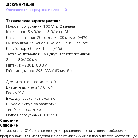
Документация
Описание типа средства измерений
Технические характеристики
Полоса пропускания: 100 МГц, 2 канала
Коэф. откл.: 5 мВ/дел – 5 В/дел (±3%)
Коэф. развёртки: 20 нс/дел – 200 мс/дел (±4%)
Синхронизация: канал А, канал Б, внешняя, сеть
Калибратор: 600 мВ, 1 кГц (±1%)
Тестер компонентов: ВАХ двух- и трёхполюсников
Экран: 80×100 мм
Питание: ~230 В, 80 В·А
Габариты, масса: 395×338×169 мм, 8 кг
Десятикратная растяжка по Х
Внешние делители 1:10 по Y
Режим X-Y
Вход Z управление яркостью
Выход Z импульса развёртки
Тип: Универсальные
Полоса пропускания: 100 МГц
Описание
Описание
Осциллограф С1-157 является универсальным портативным прибором и
предназначен для исследования электрических сигналов в полосе частот от 0 до