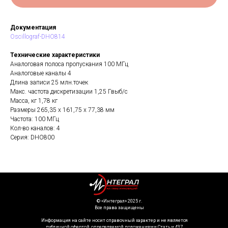
Документация
Oscillograf-DHO814
Технические характеристики
Аналоговая полоса пропускания 100 МГц
Аналоговые каналы 4
Длина записи 25 млн.точек
Макс. частота дискретизации 1,25 Гвыб/с
Масса, кг 1,78 кг
Размеры 265,35 х 161,75 х 77,38 мм
Частота: 100 МГц
Кол-во каналов: 4
Серия: DHO800
©️ «Интеграл» 2025 г.
Все права защищены
Информация на сайте носит справочный характер и не является
публичной офертой, определяемой положениями Статьи 437