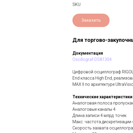
SKU:
Заказать
Для торгово-закупочн
Документация
Oscillograf-DS81304
Цифровой осциллограф RIGOL
End класса High End, реализо
MAX II по архитектуре UltraVisio
Технические характеристики
Аналоговая полоса пропускан
Аналоговые каналы 4
Длина записи 4 млрд. точек
Макс. частота дискретизации 
Скорость захвата осциллогра