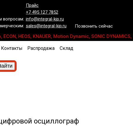
Прайс
+7 495 127 7852
 вопросам:
info@integral-kip.ru
мерческим:
sales@integral-kip.ru
Позвонить сейчас
хно, ECON, HEOS, KNAUER, Motion Dynamic, SONIC DYNAMICS
Контакты
Распродажа
Склад
 цифровой осциллограф