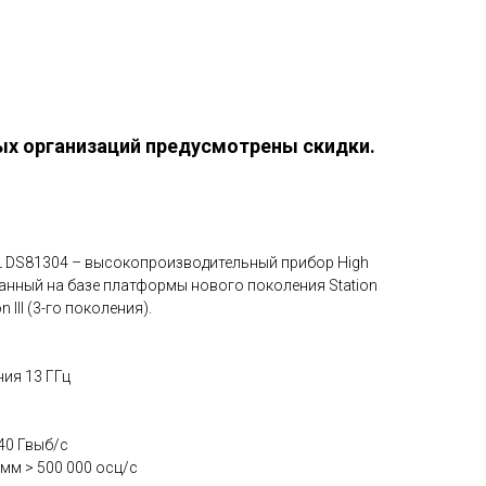
ых организаций предусмотрены скидки.
 DS81304 – высокопроизводительный прибор High
ванный на базе платформы нового поколения Station
n III (3-го поколения).
ия 13 ГГц
40 Гвыб/с
мм > 500 000 осц/с