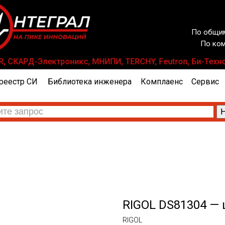
По общим
По ком
LANAR, СКАРД-Электроникс, МНИПИ, TERCHY, Feutron, Би-Те
реестр СИ
Библиотека инженера
Комплаенс
Сервис
RIGOL DS81304 —
RIGOL