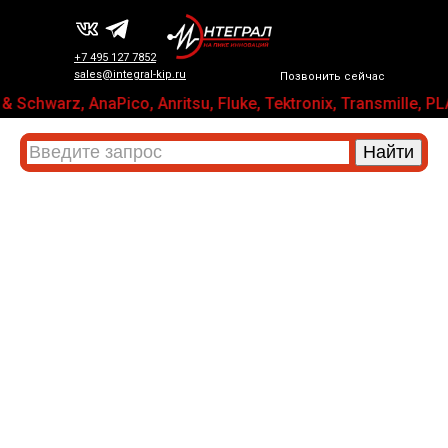
+7 495 127 7852
sales@integral-kip.ru
Позвонить сейчас
& Schwarz, AnaPico, Anritsu, Fluke, Tektronix, Transmil