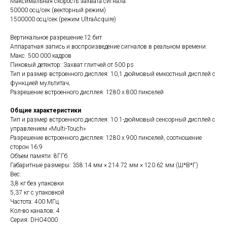
Максимальная скорость захвата сигнала:
50000 осц/сек (векторный режим)
1500000 осц/сек (режим UltraAcquire)
Вертикальное разрешение:12 бит
Аппаратная запись и воспроизведение сигналов в реальном времени:
Макс. 500 000 кадров
Пиковый детектор: Захват глитчей от 500 ps
Тип и размер встроенного дисплея: 10,1 дюймовый емкостный дисплей с
функцией мультитач;
Разрешение встроенного дисплея: 1280 х 800 пикселей
Общие характеристики
Тип и размер встроенного дисплея: 10.1-дюймовый сенсорный дисплей с
управлением «Multi-Touch»
Разрешение встроенного дисплея: 1280 х 900 пикселей, соотношение
сторон 16:9
Объем памяти: 8ГГб
Габаритные размеры: 358.14 мм × 214.72 мм × 120.62 мм (Ш*В*Г)
Вес:
3,8 кг без упаковки
5,37 кг с упаковкой
Частота: 400 МГц
Кол-во каналов: 4
Серия: DHO4000