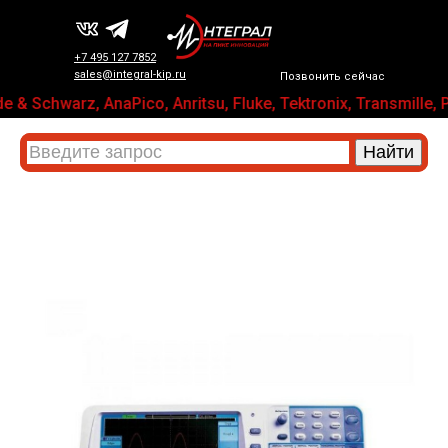
+7 495 127 7852
sales@integral-kip.ru
Позвонить сейчас
& Schwarz, AnaPico, Anritsu, Fluke, Tektronix, Transmil