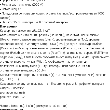
▪ Цифровые фильтры: ФВЧ, ФНЧ
▪ Режим растяжки окна (ZOOM)
▪ Самописец X-Y
▪ Покадровая регистрация осциллограмм (запись /воспроизведение до 1000
кадров)
▪ Память: 15 осциллограмм, 8 профилей настроек
Измерения
Курсорные измерения: ΔU, ΔT, 1 /ΔT
Автоматические измерения: размах (Uпик-пик), максимальное значение
(Uмакс), минимальное значение (Uмин), уровень вершины (Top), уровень
основания (Base), амплитуда (Amp), СКЗ (RMS), усреднение (Uavg), выброс
(Overshot), выброс до измерения напряжения (Preshoot), частота (Frequency),
период (Period), длительность фронта (Rise Time), длительность среза (Fall Time),
задержка (Delay), длительность положительного импульса (+Width), длительность
отрицательного импульса (-Width), коэффициент заполнения для
положительных импульсов (+Duty), коэффициент заполнения для
отрицательных импульсов (-Duty)
Математические операции: сложение (+), вычитание (-), умножение (*), деление
(/), БПФ (FFT)
Сохранение во внутреннюю память: 15 осциллограмм, 8 профилей настроек
Фигуры Лиссажу:
диапазон: полный
разность фаз: ±3°
Частота (типично): 1 кГц (прямоугольный сигнал)