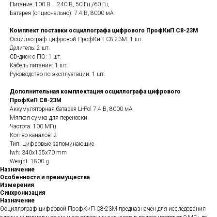
Питание: 100 В … 240 В, 50 Гц /60 Гц
Батарея (опционально): 7.4 В, 8000 мА
Комплект поставки осциллографа цифрового ПрофКиП С8-23М
Осциллограф цифровой ПрофКиП С8-23М: 1 шт.
Делитель: 2 шт.
CD-диск с ПО: 1 шт.
Кабель питания: 1 шт.
Руководство по эксплуатации: 1 шт.
Дополнительная комплектация осциллографа цифрового
ПрофКиП С8-23М
Аккумуляторная батарея Li-Pol 7.4 В, 8000 мА
Мягкая сумка для переноски
Частота: 100 МГц
Кол-во каналов: 2
Тип: Цифровые запоминающие
lwh: 340x155x70 mm
Weight: 1800 g
Назначение
Особенности и преимущества
Измерения
Синхронизация
Назначение
Осциллограф цифровой ПрофКиП С8-23М предназначен для исследования