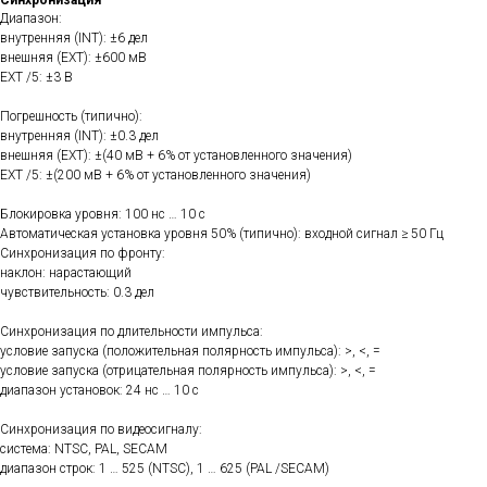
Синхронизация
Диапазон:
внутренняя (INT): ±6 дел
внешняя (EXT): ±600 мВ
EXT /5: ±3 В
Погрешность (типично):
внутренняя (INT): ±0.3 дел
внешняя (EXT): ±(40 мВ + 6% от установленного значения)
EXT /5: ±(200 мВ + 6% от установленного значения)
Блокировка уровня: 100 нс … 10 с
Автоматическая установка уровня 50% (типично): входной сигнал ≥ 50 Гц
Синхронизация по фронту:
наклон: нарастающий
чувствительность: 0.3 дел
Синхронизация по длительности импульса:
условие запуска (положительная полярность импульса): >, <, =
условие запуска (отрицательная полярность импульса): >, <, =
диапазон установок: 24 нс … 10 с
Синхронизация по видеосигналу:
система: NTSC, PAL, SECAM
диапазон строк: 1 … 525 (NTSC), 1 … 625 (PAL /SECAM)