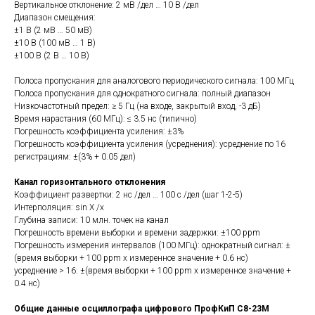
Вертикальное отклонение: 2 мВ /дел … 10 В /дел
Диапазон смещения:
±1 В (2 мВ … 50 мВ)
±10 В (100 мВ … 1 В)
±100 В (2 В … 10 В)
Полоса пропускания для аналогового периодического сигнала: 100 МГц
Полоса пропускания для однократного сигнала: полный диапазон
Низкочастотный предел: ≥ 5 Гц (на входе, закрытый вход, -3 дБ)
Время нарастания (60 МГц): ≤ 3.5 нс (типично)
Погрешность коэффициента усиления: ±3%
Погрешность коэффициента усиления (усреднения): усреднение по 16
регистрациям: ±(3% + 0.05 дел)
Канал горизонтального отклонения
Коэффициент развертки: 2 нс /дел … 100 с /дел (шаг 1-2-5)
Интерполяция: sin Х /x
Глубина записи: 10 млн. точек на канал
Погрешность времени выборки и времени задержки: ±100 ppm
Погрешность измерения интервалов (100 МГц): однократный сигнал: ±
(время выборки + 100 ppm х измеренное значение + 0.6 нс)
усреднение > 16: ±(время выборки + 100 ppm х измеренное значение +
0.4 нс)
Общие данные осциллографа цифрового ПрофКиП С8-23М