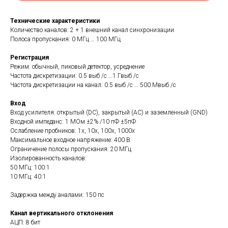
Технические характеристики
Количество каналов: 2 + 1 внешний канал синхронизации
Полоса пропускания: 0 МГц … 100 МГц
Регистрация
Режим: обычный, пиковый детектор, усреднение
Частота дискретизации: 0.5 выб /с …1 Гвыб /с
Частота дискретизации на канал: 0.5 выб /с … 500 Мвыб /с
Вход
Вход усилителя: открытый (DC), закрытый (AC) и заземленный (GND)
Входной импеданс: 1 МОм ±2% /10 пФ ±5пФ
Ослабление пробников: 1х, 10х, 100х, 1000х
Максимальное входное напряжение: 400 В
Ограничение полосы пропускания: 20 МГц
Изолированность каналов:
50 МГц: 100:1
10 МГц: 40:1
Задержка между аналами: 150 пс
Канал вертикального отклонения
АЦП: 8 бит