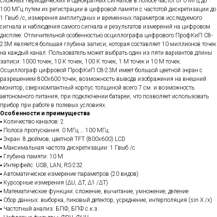
сложных периодических и однократных сигналов в полосе частот от 0 МГц до
100 МГц путем их регистрации в цифровой памяти с частотой дискретизации до
1 Гвыб /с, измерения амплитудных и временных параметров исследуемого
сигнала и наблюдения самого сигнала и результатов измерений на цифровом
дисплее. Отличительной особенностью осциллографа цифрового ПрофКиП С8-
23М является большая глубина записи, которая составляет 10 миллионов точек
на каждый канал. Пользователь может выбрать один из пяти вариантов длины
записи: 1000 точек, 10 К точек, 100 К точек, 1 М точек и 10 М точек.
Осциллограф цифровой ПрофКиП С8-23М имеет большой цветной экран с
разрешением 800х600 точек, возможность вывода изображения на внешний
монитор, сверхкомпактный корпус толщиной всего 7 см. и возможность
автономного питания, при подключении батареи, что позволяет использовать
прибор при работе в полевых условиях.
Особенности и преимущества
▪ Количество каналов: 2
▪ Полоса пропускания: 0 МГц … 100 МГц
▪ Экран: 8 дюймов, цветной TFT (800х600) LCD
▪ Максимальная частота дискретизации: 1 Гвыб /с
▪ Глубина памяти: 10 М
▪ Интерфейс: USB, LAN, RS-232
▪ Автоматическое измерение параметров (20 видов)
▪ Курсорные измерения (ΔU, ΔT, Δ1 /ΔT)
▪ Математические функции: сложение, вычитание, умножение, деление
▪ Сбор данных: выборка, пиковый детектор, усреднение, интерполяция (sin X /x)
▪ Частотный анализ: БПФ, БПФ с.к.з.