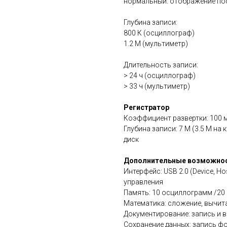
нормальный: отображение по
Глубина записи:
800 К (осциллограф)
1.2 М (мультиметр)
Длительность записи:
> 24 ч (осциллограф)
> 33 ч (мультиметр)
Регистратор
Коэффициент развертки: 100 мс
Глубина записи: 7 М (3.5 М на
диск
Дополнительные возможно
Интерфейс: USB 2.0 (Device, H
управления
Память: 10 осциллограмм /20
Математика: сложение, вычита
Документирование: запись и 
Сохранение данных: запись ф