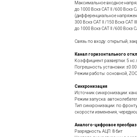
Максимальное входное напря
до 1000 Вскз CAT II /600 Вскз
(дифференциальное напряжен
300 Вскз CAT II /150 Вскз CAT
до 1000 Вскз CAT II /600 Вскз 
Связь по входу: открытый, за
Канал горизонтального отк
Коэффициент развертки: 5 нс /
Погрешность установки: ±0.0
Режим работы: основной, ZOOM
Синхронизация
Источник синхронизации: кана
Режим запуска: автоколебате
Тип синхронизации: по фронту
скорости изменения, чередующ
Аналого-цифровое преобраз
Разрядность АЦП: 8 бит