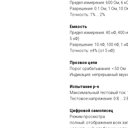
Предел измерения: 600 Ом, 6 к
Разрешение: 0.1 Ом, 1 Ом, 10 О
Точность: 1% … 2%
Емкость
Предел измерения: 40 нФ, 400 
5 нФ)
Разрешение: 10 пФ, 100 пФ, 1 нФ
Точность: ±4% (от 5 нФ)
Прозвон цепи
Порог срабатывания: < 50 Ом
Индикация: непрерывный звуко
Испытание p-n
Максимальный тестовый ток: 
Тестовое напряжение: 0 В … 2 
Цифровой самописец
Режим просмотра:
полный: отображения всех за