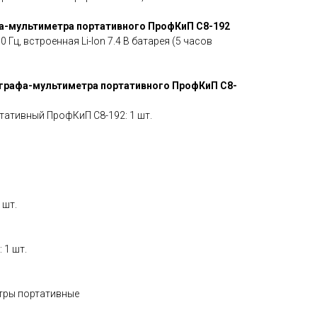
-мультиметра портативного ПрофКиП С8-192
60 Гц, встроенная Li-Ion 7.4 В батарея (5 часов
графа-мультиметра портативного ПрофКиП С8-
ативный ПрофКиП С8-192: 1 шт.
 шт.
 1 шт.
тры портативные