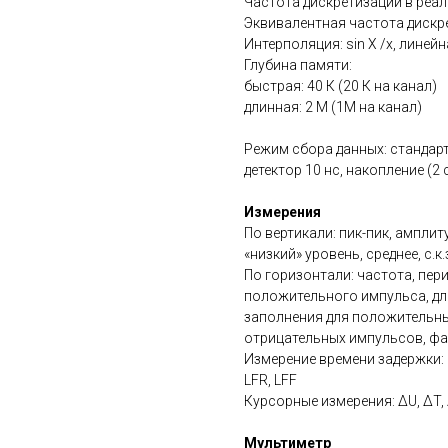
Частота дискретизации в реаль
Эквивалентная частота дискре
Интерполяция: sin X /x, линей
Глубина памяти:
быстрая: 40 К (20 К на канал)
длинная: 2 М (1М на канал)
Режим сбора данных: стандарт
детектор 10 нс, накопление (2 с
Измерения
По вертикали: пик-пик, ампли
«низкий» уровень, среднее, с.к
По горизонтали: частота, пер
положительного импульса, дл
заполнения для положительны
отрицательных импульсов, фа
Измерение времени задержки: 8 
LFR, LFF
Курсорные измерения: ΔU, ΔT,
Мультиметр