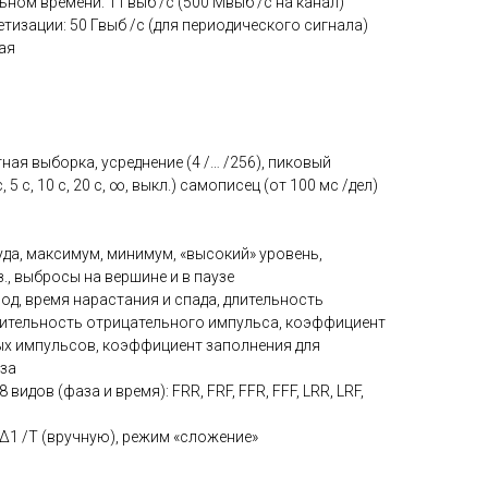
ном времени: 1 Гвыб /с (500 Мвыб /с на канал)
тизации: 50 Гвыб /с (для периодического сигнала)
ная
ная выборка, усреднение (4 /… /256), пиковый
, 5 с, 10 с, 20 с, ∞, выкл.) самописец (от 100 мс /дел)
туда, максимум, минимум, «высокий» уровень,
.з., выбросы на вершине и в паузе
иод, время нарастания и спада, длительность
ительность отрицательного импульса, коэффициент
х импульсов, коэффициент заполнения для
за
видов (фаза и время): FRR, FRF, FFR, FFF, LRR, LRF,
 Δ1 /T (вручную), режим «сложение»