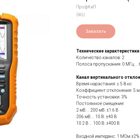
ПрофКиП
SKU:
Заказать
Технические характеристики
Количество каналов: 2
Полоса пропускания: 0 МГц … 
Канал вертикального откло
Время нарастания: ≤ 5.8 нс
Коэффициент отклонения: 5 мВ
Точность установки: 3%
Постоянное смещение:
2 мВ … 200 мВ: ±1.6 В
206 мВ … 10 В: ±40 В
10.2 В … 100 В: ±400 В
Входной импеданс: 1 МОм ±2% 