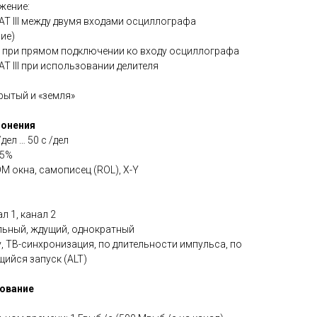
жение:
 CAT III между двумя входами осциллографа
ие)
 III при прямом подключении ко входу осциллографа
CAT III при использовании делителя
крытый и «земля»
лонения
дел … 50 с /дел
05%
 окна, самописец (ROL), X-Y
л 1, канал 2
льный, ждущий, однократный
, ТВ-синхронизация, по длительности импульса, по
ийся запуск (ALT)
ование