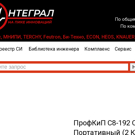
По общим
По ком
 МНИПИ, TERCHY, Feutron, Би-Техно, ECON, HEOS, KNAUER, 
реестр СИ
Библиотека инженера
Комплаенс
Сервис
ПрофКиП С8-192 
Портативный (2 К