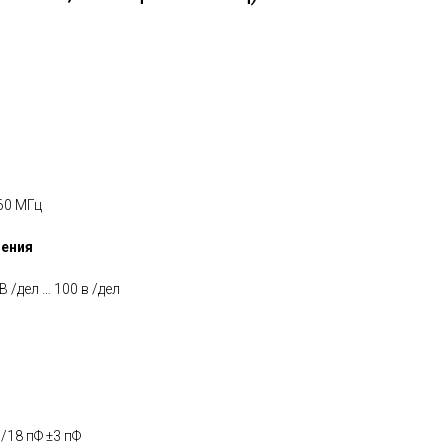
60 МГц
нения
 /дел … 100 в /дел
/18 пФ ±3 пФ