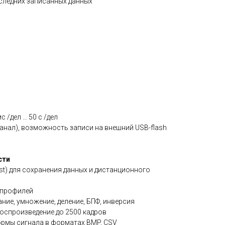
следних записанных данных
 /дел … 50 с /дел
 канал), возможность записи на внешний USB-flash
сти
ost) для сохранения данных и дистанционного
 профилей
ние, умножение, деление, БПФ, инверсия
воспроизведение до 2500 кадров
ормы сигнала в форматах BMP, CSV