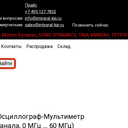
Прайс
+7 495 127 7852
 вопросам:
info@integral-kip.ru
мерческим:
sales@integral-kip.ru
Позвонить сейчас
Motion Dynamic, SONIC DYNAMICS, TIRA, МИКРАН, ТЕТРОН, П
Контакты
Распродажа
Склад
Осциллограф-Мультиметр
анала, 0 МГц … 60 МГц)