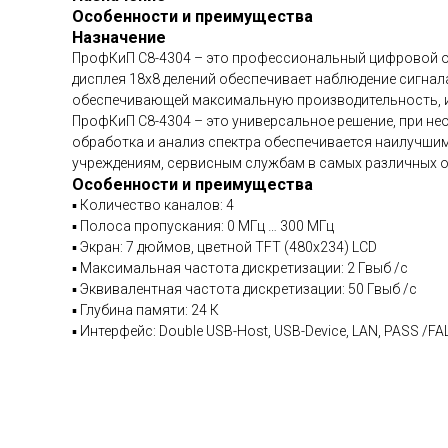
Особенности и преимущества
Назначение
ПрофКиП С8-4304 – это профессиональный цифровой о
дисплея 18х8 делений обеспечивает наблюдение сигна
обеспечивающей максимальную производительность, и 
ПрофКиП С8-4304 – это универсальное решение, при н
обработка и анализ спектра обеспечивается наилучш
учреждениям, сервисным службам в самых различных 
Особенности и преимущества
▪ Количество каналов: 4
▪ Полоса пропускания: 0 МГц … 300 МГц
▪ Экран: 7 дюймов, цветной TFT (480х234) LCD
▪ Максимальная частота дискретизации: 2 Гвыб /с
▪ Эквивалентная частота дискретизации: 50 Гвыб /с
▪ Глубина памяти: 24 К
▪ Интерфейс: Double USB-Host, USB-Device, LAN, PASS /FA