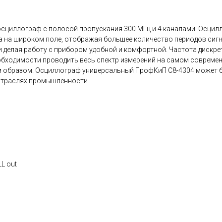
сциллограф с полосой пропускания 300 МГц и 4 каналами. Осцил
ла на широком поле, отображая большее количество периодов сиг
делая работу с прибором удобной и комфортной. Частота дискре
еобходимости проводить весь спектр измерений на самом совреме
им образом. Осциллограф универсальный ПрофКиП С8-4304 может
отраслях промышленности.
LL out