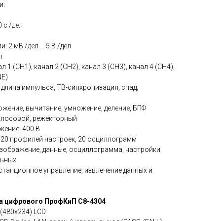
и:
 с /дел
: 2 мВ /дел … 5 В /дел
т
1 (CH1), канал 2 (CH2), канал 3 (CH3), канал 4 (CH4),
NE)
длина импульса, ТВ-синхронизация, спад,
жение, вычитание, умножение, деление, БПФ
олосовой, режекторный
ение: 400 В
, 20 профилей настроек, 20 осциллограмм
изображение, данные, осциллограмма, настройки
льных
станционное управление, извлечение данных и
а цифрового ПрофКиП С8-4304
 (480х234) LCD