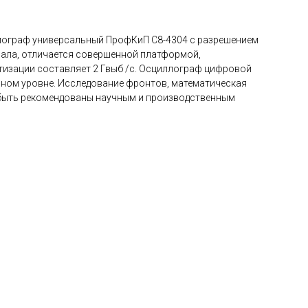
лограф универсальный ПрофКиП С8-4304 с разрешением
нала, отличается совершенной платформой,
тизации составляет 2 Гвыб /с. Осциллограф цифровой
нном уровне. Исследование фронтов, математическая
 быть рекомендованы научным и производственным