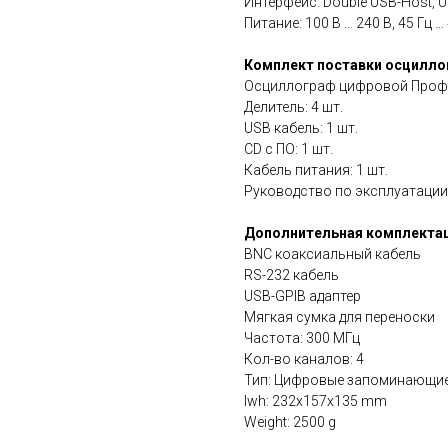
Интерфейс: Double USB-Host, U
Питание: 100 В … 240 В, 45 Гц …
Комплект поставки осцилло
Осциллограф цифровой ПрофКи
Делитель: 4 шт.
USB кабель: 1 шт.
CD с ПО: 1 шт.
Кабель питания: 1 шт.
Руководство по эксплуатации:
Дополнительная комплектац
BNC коаксиальный кабель
RS-232 кабель
USB-GPIB адаптер
Мягкая сумка для переноски
Частота: 300 МГц
Кол-во каналов: 4
Тип: Цифровые запоминающи
lwh: 232x157x135 mm
Weight: 2500 g