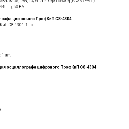
SB-Device, LAN, годен /негоден выход (PASS /FALL)
 440 Гц, 50 ВА
графа цифрового ПрофКиП С8-4304
П С8-4304: 1 шт.
 1 шт.
ия осциллографа цифрового ПрофКиП С8-4304
е