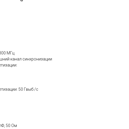
300 МГц
ешний канал синхронизации
тизации:
тизации: 50 Гвыб /с
пФ, 50 Ом