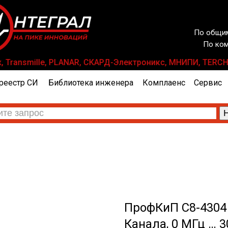
По общим
По ком
ix, Transmille, PLANAR, СКАРД-Электроникс, МНИПИ, TERCH
реестр СИ
Библиотека инженера
Комплаенс
Сервис
ПрофКиП С8-4304
Канала, 0 МГц … 3