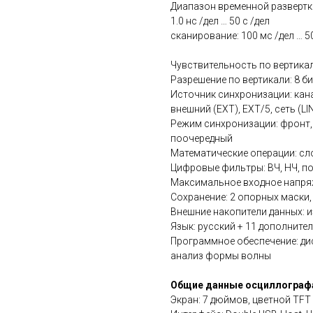
Диапазон временной развертк
1.0 нс /дел … 50 с /дел
сканирование: 100 мс /дел … 50
Чувствительность по вертикали
Разрешение по вертикали: 8 би
Источник синхронизации: канал 
внешний (EXT), EXT/5, сеть (LI
Режим синхронизации: фронт, 
поочередный
Математические операции: сло
Цифровые фильтры: ВЧ, НЧ, п
Максимальное входное напряж
Сохранение: 2 опорных маски
Внешние накопители данных: 
Язык: русский + 11 дополните
Программное обеспечение: ди
анализ формы волны
Общие данные осциллограф
Экран: 7 дюймов, цветной TFT