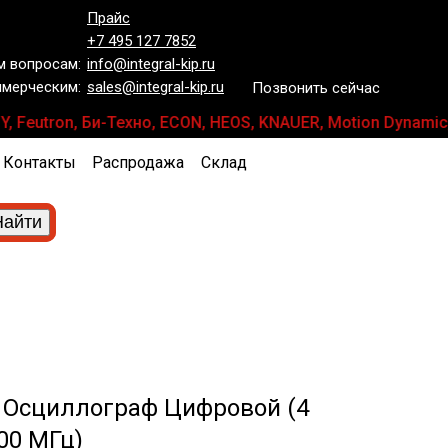
Прайс
+7 495 127 7852
 вопросам:
info@integral-kip.ru
мерческим:
sales@integral-kip.ru
Позвонить сейчас
Y, Feutron, Би-Техно, ECON, HEOS, KNAUER, Motion Dynami
Контакты
Распродажа
Склад
 Осциллограф Цифровой (4
00 МГц)