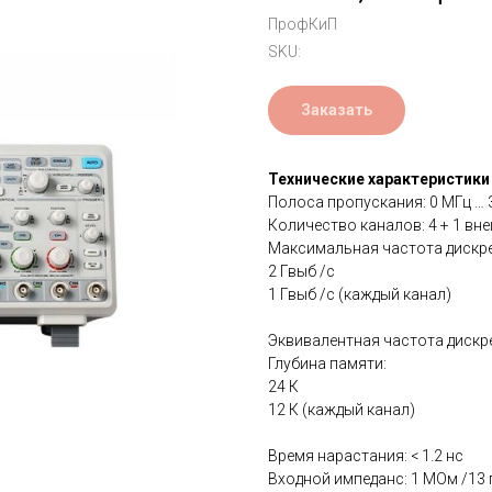
ПрофКиП
SKU:
Заказать
Технические характеристики
Полоса пропускания: 0 МГц … 
Количество каналов: 4 + 1 вн
Максимальная частота дискре
2 Гвыб /с
1 Гвыб /с (каждый канал)
Эквивалентная частота дискре
Глубина памяти:
24 К
12 К (каждый канал)
Время нарастания: < 1.2 нс
Входной импеданс: 1 МОм /13 