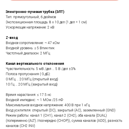
Электронно-лучевая трубка (ЭЛТ)
Тип: прямоугольный, 6 дюймов
Экспозиционная площадь: 8 х 10 дел (1 дел = 1 см)
Ускоряющее напряжение: 2 кВ
Z-вход
Входное сопротивление: ~ 47 кОм
Входной уровень: ≥ 5 Впик-пик
Частотный диапазон: 2 МГц
Канал вертикального отклонения
Чувствительность: 5 мВ /дел … 5 В /дел ±3%
Полоса пропускания (-3 дБ):
0 МГц … 20 МГц (открытый вход)
10 Гц … 20 МГц (закрытый вход)
Время нарастания: ≤ 17.5 нс
Входной импеданс: ~ 1 МОм /25 пФ
Максимальное входное напряжение: 400 В при 1 кГц
Вход усилителя: открытый (DC), закрытый (АС), заземленный (GND)
Режим работы: канал 1 (CH1), канал 2 (CH2), оба канала (DUAL)
(попеременно (ALT) /поочередно (CHOP)), сумма каналов (ADD), разность
каналов (CH2 INV)