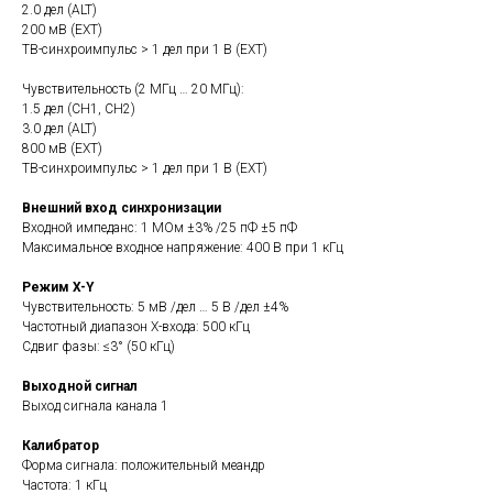
2.0 дел (ALT)
200 мВ (EXT)
ТВ-синхроимпульс > 1 дел при 1 В (EXT)
Чувствительность (2 МГц … 20 МГц):
1.5 дел (CH1, CH2)
3.0 дел (ALT)
800 мВ (EXT)
ТВ-синхроимпульс > 1 дел при 1 В (EXT)
Внешний вход синхронизации
Входной импеданс: 1 МОм ±3% /25 пФ ±5 пФ
Максимальное входное напряжение: 400 В при 1 кГц
Режим X-Y
Чувствительность: 5 мВ /дел … 5 В /дел ±4%
Частотный диапазон X-входа: 500 кГц
Сдвиг фазы: ≤3° (50 кГц)
Выходной сигнал
Выход сигнала канала 1
Калибратор
Форма сигнала: положительный меандр
Частота: 1 кГц