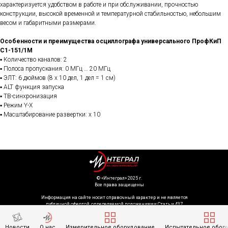
характеризуется удобством в работе и при обслуживании, прочностью
конструкции, высокой временной и температурной стабильностью, небольшим
весом и габаритными размерами.
Особенности и преимущества осциллографа универсального ПрофКиП
С1-151/1М
▪ Количество каналов: 2
▪ Полоса пропускания: 0 МГц … 20 МГц
▪ ЭЛТ: 6 дюймов (8 х 10 дел, 1 дел = 1 см)
▪ ALT функция запуска
▪ ТВ-синхронизация
▪ Режим Y-X
▪ Масштабирование развертки: х 10
©️ «Интеграл» 2025 г.
Все права защищены
Информация на сайте носит справочный характер и не является
публичной офертой, определяемой положениями Статьи 437
Гражданского кодекса Российской Федерации. Технические параметры
(спецификация) и комплект поставки товара могут быть изменены
производителем без предварительного уведомления. Уточняйте
Новости
О нас
Измерительное оборудование
Испытательное обор