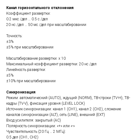
Канал горизонтального отклонения
Коэффициент развертки:
0.2 мкс /дел … 0.5 с /дел
20 нс /дел … 50 мс /дел при масштабировании
Точность:
±3%
±5% при масштабировании
Масштабирование развертки: х 10
Максимальный коэффициент развертки: 20 нс /дел
Линейность развертки:
±5%
±10% при масштабировании
Синхронизация
Режим: автоматический (AUTO), ждущий (NORM), ТВ-строки (TV-H), ТВ-
кадры (TV-V), фиксация уровня (LEVEL LOCK)
Источник синхронизации: канал 1 (CH1), канал 2 (CH2), сложение
каналов синхронизации (ALT), сеть (LINE), внешний (EXT)
Вход усилителя: закрытый (AC)
Полярность синхронизации: «+» или «-»
Чувствительность (20 Гц … 2 МГц):
0.5 дел (CH1, CH2)