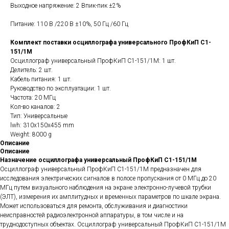
Выходное напряжение: 2 Впик-пик ±2%
Питание: 110 В /220 В ±10%, 50 Гц /60 Гц
Комплект поставки осциллографа универсального ПрофКиП С1-
151/1М
Осциллограф универсальный ПрофКиП С1-151/1М: 1 шт.
Делитель: 2 шт.
Кабель питания: 1 шт.
Руководство по эксплуатации: 1 шт.
Частота: 20 МГц
Кол-во каналов: 2
Тип: Универсальные
lwh: 310x150x455 mm
Weight: 8000 g
Описание
Описание
Назначение осциллографа универсальный ПрофКиП С1-151/1М
Осциллограф универсальный ПрофКиП С1-151/1М предназначен для
исследования электрических сигналов в полосе пропускания от 0 МГц до 20
МГц путем визуального наблюдения на экране электронно-лучевой трубки
(ЭЛТ), измерения их амплитудных и временных параметров по шкале экрана.
Может использоваться для ремонта, обслуживания и диагностики
неисправностей радиоэлектронной аппаратуры, в том числе и на
труднодоступных объектах. Осциллограф универсальный ПрофКиП С1-151/1М