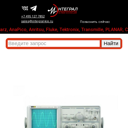
+7 495 127 7852
sales@integral-kip.ru
Позвонить сейчас
z, AnaPico, Anritsu, Fluke, Tektronix, Transmille, PLAN