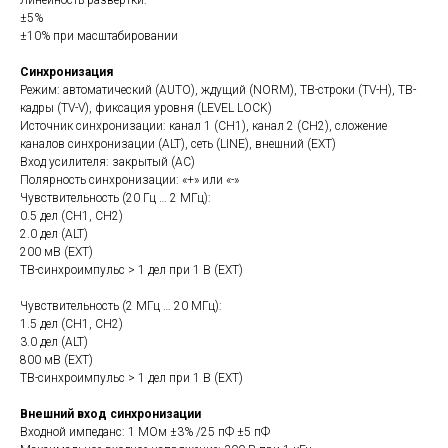
Линейность развертки:
±5%
±10% при масштабировании
Синхронизация
Режим: автоматический (AUTO), ждущий (NORM), ТВ-строки (TV-H), ТВ-
кадры (TV-V), фиксация уровня (LEVEL LOCK)
Источник синхронизации: канал 1 (CH1), канал 2 (CH2), сложение
каналов синхронизации (ALT), сеть (LINE), внешний (EXT)
Вход усилителя: закрытый (AC)
Полярность синхронизации: «+» или «-»
Чувствительность (20 Гц … 2 МГц):
0.5 дел (CH1, CH2)
2.0 дел (ALT)
200 мВ (EXT)
ТВ-синхроимпульс > 1 дел при 1 В (EXT)
Чувствительность (2 МГц … 20 МГц):
1.5 дел (CH1, CH2)
3.0 дел (ALT)
800 мВ (EXT)
ТВ-синхроимпульс > 1 дел при 1 В (EXT)
Внешний вход синхронизации
Входной импеданс: 1 МОм ±3% /25 пФ ±5 пФ