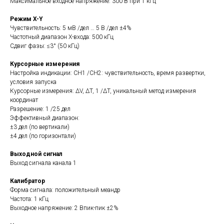
Максимальное входное напряжение: 300 В при 1 кГц
Режим X-Y
Чувствительность: 5 мВ /дел … 5 В /дел ±4%
Частотный диапазон X-входа: 500 кГц
Сдвиг фазы: ≤3° (50 кГц)
Курсорные измерения
Настройка индикации: CH1 /CH2: чувствительность, время развертки,
условия запуска
Курсорные измерения: ΔV, ΔT, 1 /ΔT, уникальный метод измерения
координат
Разрешение: 1 /25 дел
Эффективный диапазон:
±3 дел (по вертикали)
±4 дел (по горизонтали)
Выходной сигнал
Выход сигнала канала 1
Калибратор
Форма сигнала: положительный меандр
Частота: 1 кГц
Выходное напряжение: 2 Впик-пик ±2%