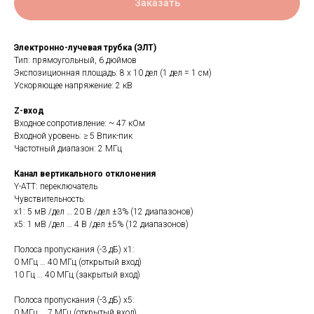
Заказать
Электронно-лучевая трубка (ЭЛТ)
Тип: прямоугольный, 6 дюймов
Экспозиционная площадь: 8 х 10 дел (1 дел = 1 см)
Ускоряющее напряжение: 2 кВ
Z-вход
Входное сопротивление: ~ 47 кОм
Входной уровень: ≥ 5 Впик-пик
Частотный диапазон: 2 МГц
Канал вертикального отклонения
Y-ATT: переключатель
Чувствительность:
х1: 5 мВ /дел … 20 В /дел ±3% (12 диапазонов)
х5: 1 мВ /дел … 4 В /дел ±5% (12 диапазонов)
Полоса пропускания (-3 дБ) х1:
0 МГц … 40 МГц (открытый вход)
10 Гц … 40 МГц (закрытый вход)
Полоса пропускания (-3 дБ) х5:
0 МГц … 7 МГц (открытый вход)