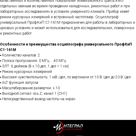
качественных и количественных показателей телевизионного тракта и его
отдельных звеньев во время проведении наладочных, ремонтных работ и при
лабораторных исследованиях в условиях умеренного климата. Прибор имеет
режим курсорных измерений и встроенный частотомер. Осциллограф
универсальный ПрофКиП С1-161М предназначен для работы в лабораторных и
цеховых условиях и может использоваться для исследовательских, поверочных
и ремонтных работ.
Особенности и преимущества осциллографа универсального ПрофКиП
С1-161М
▪ Количество каналов: 2
▪ Полоса пропускания: 0 МГц … 40 МГц
▪ ЭЛТ: 6 дюймов (8 х 10 дел, 1 дел = 1 см)
▪ Режим курсорных измерений
▪ Высокая чувствительность: 1 мВ /дел, по вертикали от 10 В /дел до 20 В /дел
▪ ALT функция запуска
▪ Масштабирование развертки: х 10
▪ Выходной сигнал: ось Z, канал 1 (CH1)
▪ Непосредственный вывод частоты на экран