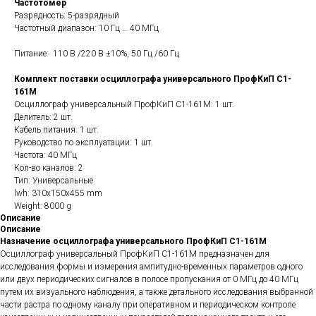
Частотомер
Разрядность: 5-разрядный
Частотный диапазон: 10 Гц … 40 МГц
Питание: 110 В /220 В ±10%, 50 Гц /60 Гц
Комплект поставки осциллографа универсального ПрофКиП С1-
161М
Осциллограф универсальный ПрофКиП С1-161М: 1 шт.
Делитель: 2 шт.
Кабель питания: 1 шт.
Руководство по эксплуатации: 1 шт.
Частота: 40 МГц
Кол-во каналов: 2
Тип: Универсальные
lwh: 310x150x455 mm
Weight: 8000 g
Описание
Описание
Назначение осциллографа универсального ПрофКиП С1-161М
Осциллограф универсальный ПрофКиП С1-161М предназначен для
исследования формы и измерения ампитудно-временных параметров одного
или двух периодических сигналов в полосе пропускания от 0 МГц до 40 МГц
путем их визуального наблюдения, а также детального исследования выбранной
части растра по одному каналу при оперативном и периодическом контроле