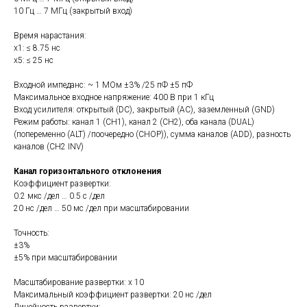
10 Гц … 7 МГц (закрытый вход)
Время нарастания:
х1: ≤ 8.75 нс
х5: ≤ 25 нс
Входной импеданс: ~ 1 МОм ±3% /25 пФ ±5 пФ
Максимальное входное напряжение: 400 В при 1 кГц
Вход усилителя: открытый (DC), закрытый (АС), заземленный (GND)
Режим работы: канал 1 (CH1), канал 2 (CH2), оба канала (DUAL)
(попеременно (ALT) /поочередно (CHOP)), сумма каналов (ADD), разность
каналов (CH2 INV)
Канал горизонтального отклонения
Коэффициент развертки:
0.2 мкс /дел … 0.5 с /дел
20 нс /дел … 50 мс /дел при масштабировании
Точность:
±3%
±5% при масштабировании
Масштабирование развертки: х 10
Максимальный коэффициент развертки: 20 нс /дел