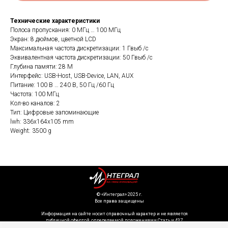
Технические характеристики
Полоса пропускания: 0 МГц … 100 МГц
Экран: 8 дюймов, цветной LCD
Максимальная частота дискретизации: 1 Гвыб /с
Эквивалентная частота дискретизации: 50 Гвыб /с
Глубина памяти: 28 М
Интерфейс: USB-Host, USB-Device, LAN, AUX
Питание: 100 В … 240 В, 50 Гц /60 Гц
Частота: 100 МГц
Кол-во каналов: 2
Тип: Цифровые запоминающие
lwh: 336x164x105 mm
Weight: 3500 g
©️ «Интеграл» 2025 г.
Все права защищены
Информация на сайте носит справочный характер и не является
публичной офертой, определяемой положениями Статьи 437
Гражданского кодекса Российской Федерации. Технические параметры