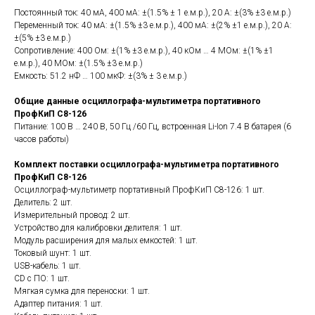
Постоянный ток: 40 мА, 400 мА: ±(1.5% ± 1 е.м.р.), 20 А: ±(3% ±3 е.м.р.)
Переменный ток: 40 мА: ±(1.5% ±3 е.м.р.), 400 мА: ±(2% ±1 е.м.р.), 20 А:
±(5% ±3 е.м.р.)
Сопротивление: 400 Ом: ±(1% ±3 е.м.р.), 40 кОм … 4 МОм: ±(1% ±1
е.м.р.), 40 МОм: ±(1.5% ±3 е.м.р.)
Емкость: 51.2 нФ … 100 мкФ: ±(3% ± 3 е.м.р.)
Общие данные осциллографа-мультиметра портативного
ПрофКиП С8-126
Питание: 100 В … 240 В, 50 Гц /60 Гц, встроенная Li-Ion 7.4 В батарея (6
часов работы)
Комплект поставки осциллографа-мультиметра портативного
ПрофКиП С8-126
Осциллограф-мультиметр портативный ПрофКиП С8-126: 1 шт.
Делитель: 2 шт.
Измерительный провод: 2 шт.
Устройство для калибровки делителя: 1 шт.
Модуль расширения для малых емкостей: 1 шт.
Токовый шунт: 1 шт.
USB-кабель: 1 шт.
CD с ПО: 1 шт.
Мягкая сумка для переноски: 1 шт.
Адаптер питания: 1 шт.