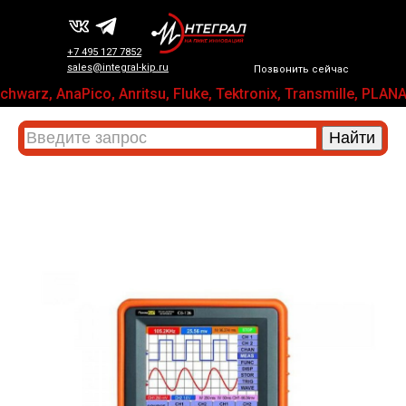
+7 495 127 7852
sales@integral-kip.ru
Позвонить сейчас
hwarz, AnaPico, Anritsu, Fluke, Tektronix, Transmille, 