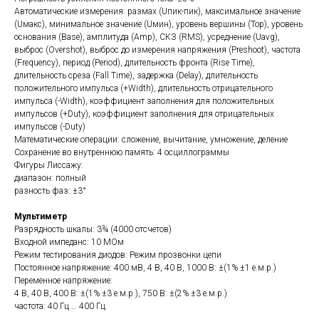
Автоматические измерения: размах (Uпик-пик), максимальное значение
(Uмакс), минимальное значение (Uмин), уровень вершины (Top), уровень
основания (Base), амплитуда (Amp), СКЗ (RMS), усреднение (Uavg),
выброс (Overshot), выброс до измерения напряжения (Preshoot), частота
(Frequency), период (Period), длительность фронта (Rise Time),
длительность среза (Fall Time), задержка (Delay), длительность
положительного импульса (+Width), длительность отрицательного
импульса (-Width), коэффициент заполнения для положительных
импульсов (+Duty), коэффициент заполнения для отрицательных
импульсов (-Duty)
Математические операции: сложение, вычитание, умножение, деление
Сохранение во внутреннюю память: 4 осциллограммы
Фигуры Лиссажу:
диапазон: полный
разность фаз: ±3°
Мультиметр
Разрядность шкалы: 3¾ (4000 отсчетов)
Входной импеданс: 10 МОм
Режим тестирования диодов: Режим прозвонки цепи
Постоянное напряжение: 400 мВ, 4 В, 40 В, 1000 В: ±(1% ±1 е.м.р.)
Переменное напряжение:
4 В, 40 В, 400 В: ±(1% ±3 е.м.р.), 750 В: ±(2% ±3 е.м.р.)
частота: 40 Гц … 400 Гц