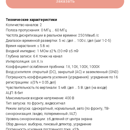
Заказать
Технические характеристики
Количество каналов: 2
Полоса пропускания: 0 МГц … 60 МГц
Частота дискретизации в реальном времени: 250 Мвыб /с
Диапазон временной развертки: 5 нс /дел … 100 с /дел (шаг 1-2-5)
Время нарастания: ≤ 5.8 нс
Входной импеданс: 1 МОм ±2% /20 пФ ±5 пФ
Глубина записи: 6 К точек на канал
Интерполяция: sin X /x
Коэффициент ослабления пробника: 1Х, 10Х, 100Х, 1000Х
Вход усилителя: открытый (DC), закрытый (AC) и заземленный (GND)
Погрешность коэффициента усиления (усреднения): усреднение по 16
регистрациям: ±(5% + 0.05 дел)
Чувствительность по вертикали: 5 мВ /дел … 5 В /дел (на входе)
АЦП: 8 бит
Максимальное входное напряжение: 400 В
Тип запуска: по фронту, видеосигнал
Режим запуска: однократный, нормальный, авто (по фронту, ТВ-
синхронизация /видео, попеременный /ALT)
Уровень синхронизации: ±6 делений от центра экрана
Сбор данных: выборка, пиковый детектор, усреднение
Погрешность усиления постоянного тока: ±5%