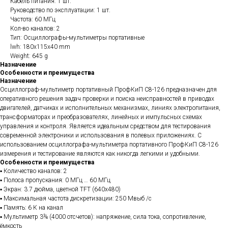
Кабель питания: 1 шт.
Руководство по эксплуатации: 1 шт.
Частота: 60 МГц
Кол-во каналов: 2
Тип: Осциллографы-мультиметры портативные
lwh: 180x115x40 mm
Weight: 645 g
Назначение
Особенности и преимущества
Назначение
Осциллограф-мультиметр портативный ПрофКиП С8-126 предназначен для
оперативного решения задач проверки и поиска неисправностей в приводах
двигателей, датчиках и исполнительных механизмах, линиях электропитания,
трансформаторах и преобразователях, линейных и импульсных схемах
управления и контроля. Является идеальным средством для тестирования
современной электроники и использования в полевых приложениях. С
использованием осциллографа-мультиметра портативного ПрофКиП С8-126
измерения и тестирование являются как никогда легкими и удобными.
Особенности и преимущества
▪ Количество каналов: 2
▪ Полоса пропускания: 0 МГц … 60 МГц
▪ Экран: 3.7 дюйма, цветной TFT (640х480)
▪ Максимальная частота дискретизации: 250 Мвыб /с
▪ Память: 6 К на канал
▪ Мультиметр 3¾ (4000 отсчетов): напряжение, сила тока, сопротивление,
ёмкость