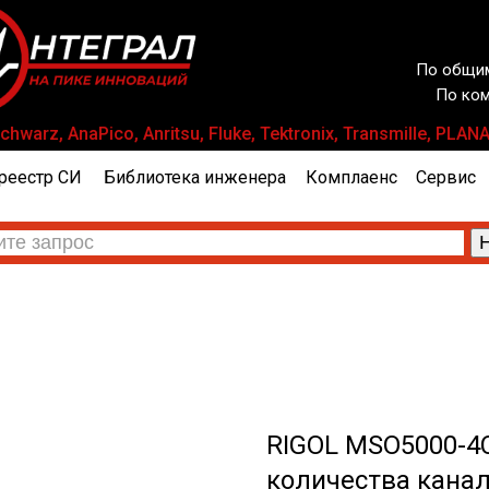
По общим
По ком
warz, AnaPico, Anritsu, Fluke, Tektronix, Transmille, P
реестр СИ
Библиотека инженера
Комплаенс
Сервис
RIGOL MSO5000-4
количества канало