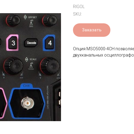
RIGOL
SKU:
Заказать
Опция MSO5000-4CH позволяет 
двухканальных осциллографов