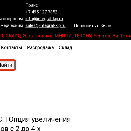
Прайс
+7 495 127 7852
 вопросам:
info@integral-kip.ru
мерческим:
sales@integral-kip.ru
Позвонить сейчас
LANAR, СКАРД-Электроникс, МНИПИ, TERCHY, Feutron, Би-Те
Контакты
Распродажа
Склад
CH Опция увеличения
в с 2 до 4-х