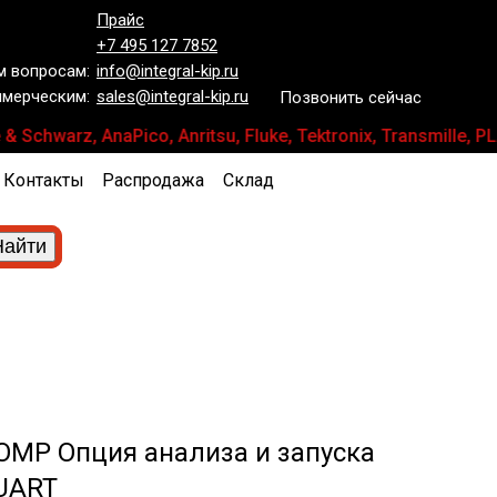
Прайс
+7 495 127 7852
 вопросам:
info@integral-kip.ru
мерческим:
sales@integral-kip.ru
Позвонить сейчас
 Schwarz, AnaPico, Anritsu, Fluke, Tektronix, Transmil
Контакты
Распродажа
Склад
OMP Опция анализа и запуска
UART