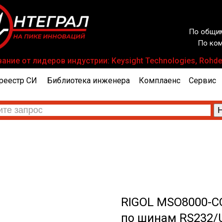
По общим
По ком
ие от лидеров индустрии: Keysight Technologies, Rohde &
реестр СИ
Библиотека инженера
Комплаенс
Сервис
RIGOL MSO8000-C
по шинам RS232/