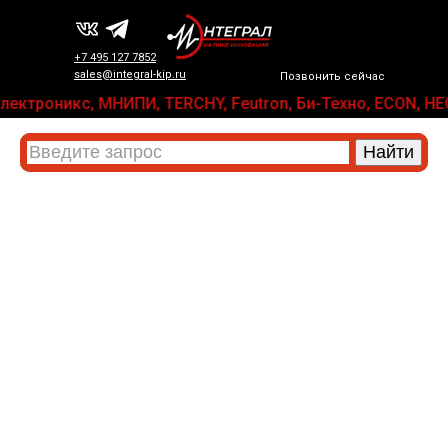
+7 495 127 7852
sales@integral-kip.ru
Позвонить сейчас
АРД-Электроникс, МНИПИ, TERCHY, Feutron, Би-Техно, ECON