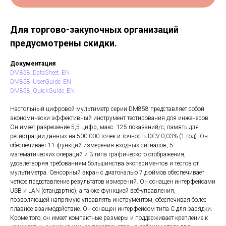
Для торгово-закупочных организаций
предусмотрены скидки.
Документация
DM858_DataSheet_EN
DM858_UserGuide_EN
DM858_QuickGuide_EN
Настольный цифровой мультиметр серии DM858 представляет собой
экономически эффективный инструмент тестирования для инженеров.
Он имеет разрешение 5,5 цифр, макс. 125 показаний/с, память для
регистрации данных на 500 000 точек и точность DCV 0,03% (1 год). Он
обеспечивает 11 функций измерения входных сигналов, 5
математических операций и 3 типа графического отображения,
удовлетворяя требованиям большинства экспериментов и тестов от
мультиметра. Сенсорный экран с диагональю 7 дюймов обеспечивает
четкое представление результатов измерений. Он оснащен интерфейсами
USB и LAN (стандартно), а также функцией веб-управления,
позволяющей напрямую управлять инструментом, обеспечивая более
плавное взаимодействие. Он оснащен интерфейсом типа C для зарядки.
Кроме того, он имеет компактные размеры и поддерживает крепление к