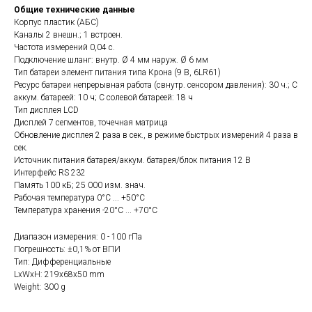
Общие технические данные
Корпус пластик (АБС)
Каналы 2 внешн.; 1 встроен.
Частота измерений 0,04 с.
Подключение шланг: внутр. Ø 4 мм наруж. Ø 6 мм
Тип батареи элемент питания типа Крона (9 В, 6LR61)
Ресурс батареи непрерывная работа (свнутр. сенсором давления): 30 ч.; С
аккум. батареей: 10 ч; С солевой батареей: 18 ч
Тип дисплея LCD
Дисплей 7 сегментов, точечная матрицa
Обновление дисплея 2 раза в сек., в режиме быстрых измерений 4 раза в
сек.
Источник питания батарея/аккум. батарея/блок питания 12 B
Интерфейс RS 232
Память 100 кБ; 25 000 изм. знач.
Рабочая температура 0°C ... +50°C
Температура хранения -20°C ... +70°C
Диапазон измерения: 0 - 100 гПа
Погрешность: ±0,1% от ВПИ
Тип: Дифференциальные
LxWxH: 219x68x50 mm
Weight: 300 g