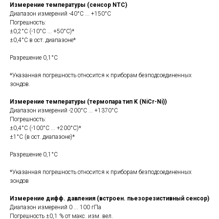
Измерение температуры (сенсор NTC)
Диапазон измерений -40°C ... +150°C
Погрешность:
±0,2°C (-10°C ... +50°C)*
±0,4°C в ост. диапазоне*
Разрешение 0,1°C
*Указанная погрешность относится к приборам безподсоединенных
зондов.
Измерение температуры (термопара тип K (NiCr-Ni))
Диапазон измерений -200°C ... +1370°C
Погрешность:
±0,4°C (-100°C ... +200°C)*
±1°C (в ост. диапазоне)*
Разрешение 0,1°C
*Указанная погрешность относится к приборам безподсоединенных
зондов
Измерение дифф. давления (встроен. пьезорезистивный сенсор)
Диапазон измерений 0 ... 100 гПа
Погрешность ±0,1 % от макс. изм. вел.