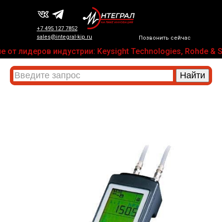
+7 495 127 7852
sales@integral-kip.ru
Позвонить сейчас
от лидеров индустрии: Keysight Technologies, Rohde & Sc