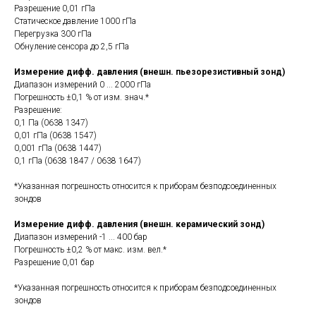
Разрешение 0,01 гПа
Статическое давление 1000 гПа
Перегрузка 300 гПа
Обнуление сенсора до 2,5 гПа
Измерение дифф. давления (внешн. пьезорезистивный зонд)
Диапазон измерений 0 ... 2000 гПа
Погрешность ±0,1 % от изм. знач.*
Разрешение:
0,1 Па (0638 1347)
0,01 гПа (0638 1547)
0,001 гПа (0638 1447)
0,1 гПа (0638 1847 / 0638 1647)
*Указанная погрешность относится к приборам безподсоединенных
зондов
Измерение дифф. давления (внешн. керамический зонд)
Диапазон измерений -1 ... 400 бар
Погрешность ±0,2 % от макс. изм. вел.*
Разрешение 0,01 бар
*Указанная погрешность относится к приборам безподсоединенных
зондов